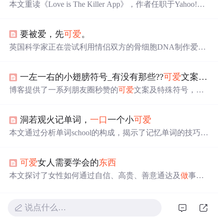
本文重读《Love is The Killer App》，作者任职于Yahoo!。
书中提出“
可爱
猫”概念，成为“
可爱
猫”有三件法宝：知
识、交际网、怜悯之心。贯穿法宝的因子是分享，分享是
要被爱，先
可爱
。
时代精神。我们应
做
“
可爱
猫”，发现生活
可爱
之处。
英国科学家正在尝试利用情侣双方的骨细胞DNA制作爱情
信物——骨戒。此外，研究发现一组特征能让人们产生
可
爱
的感觉，这可能为游戏设计提供新思路。
一左一右的小翅膀符号_有没有那些??
可爱
文案??特殊符号??的句子？？
博客提供了一系列朋友圈秒赞的
可爱
文案及特殊符号，文
案内容涵盖生活感悟、美食、心情等方面，如‘光是遇见，
就已经很美好了’‘好吃的
东西
要吃进肚子里，
可爱
的人要
洞若观火记单词，
一口
一个小
可爱
放在心里’等，适合用于朋友圈分享。
本文通过分析单词school的构成，揭示了记忆单词的技巧。
作者指出，通过理解单词的词根和词缀，可以快速掌握一
系列单词。例如，school的词根sc-表示看，hool-与hole
可爱
女人需要学会的
东西
（洞）相关，表示隐藏。通过这种方式，读者可以将看似
复杂的单词分解为简单的部分，从而更容易记忆。文章还
本文探讨了女性如何通过自信、高贵、善意通达及
做
事有
探讨了其他相关单词的词源和含义，如scene、screen、se
主见等品质成为男人眼中的
可爱
之人。
e、seek等，以及如何通过字母组合和词源理解来记忆单
词。
说点什么…