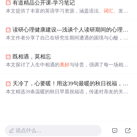
有道精品公开课-学习笔记
获得快乐与
美好
。
本文提供了丰富的英语学习资源，涵盖语法、
词汇
、发音
等多方面。解析了英语中及物与不及物动词的区别，介绍
了英语句子结构和构词法，同时提供了口语提升技巧和单
读研心理健康建设---浅谈个人读研期间的心理变化
词记忆方法。
本文作者分享了自己在研究生期间遭遇的困境与心酸，包
括学术压力、导师关系等问题，以及如何通过爱这个世
界、看到生活
美好
、建立心理防线和接受平凡来走出困
既相遇，莫相忘
境。作者强调了保持热爱生活、关注身边
美好
、建立自我
心理防线的重要性，旨在鼓励他人面对困难时保持乐观，
本文探讨了人生中相遇的
美好
与珍贵，强调了每一场相遇
寻找生活的阳光。
都值得珍惜。从偶然的邂逅到深刻的情感连接，作者呼吁
人们要珍惜每一次相遇的机会，并将其视为生命中的宝贵
天冷了，心要暖！用这39句最暖的秋日祝福，去问候你心里最惦记的人。
财富。
本文精选39条温暖的秋日早晨祝福语，传递对亲友的关心
与牵挂。内容围绕秋季气候特点，结合健康提醒与情感问
候，表达吉祥如意、幸福安康的
美好
祝愿，适合用于日常
情感交流。
说点什么…