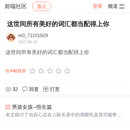
前端社区
登录
频道
加入
帖子详情
社区
前端社区
感慨
这世间所有美好的词汇都当配得上你
m0_71101929
2025-08-18
这世间所有美好的词汇都当配得上你
给本帖投票
32
回复
打赏
男孩女孩--悟生篇
本文探讨了包容心态在人际关系中的局限性及其可能带来
的负面后果，并提倡一种更高层次的心态——学会欣赏他
人之美，认为唯有具备发现美并欣赏美的能力，才能真正