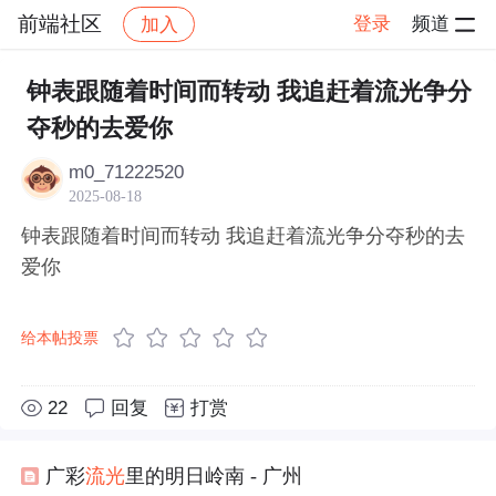
前端社区
登录
频道
加入
帖子详情
社区
前端社区
感慨
钟表跟随着时间而转动 我追赶着流光争分
夺秒的去爱你
m0_71222520
2025-08-18
钟表跟随着时间而转动 我追赶着流光争分夺秒的去
爱你
给本帖投票
22
回复
打赏
广彩
流光
里的明日岭南 - 广州