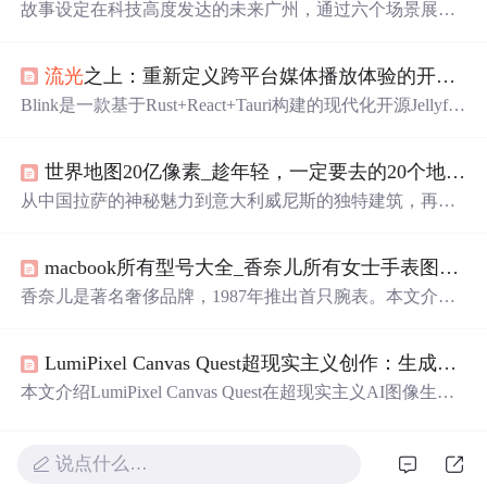
故事设定在科技高度发达的未来广州，通过六个场景展现
传统岭南文化与量子科技的融合。从量子茶楼到全城晚安
仪式，科技融入城市，让广府文化在未来焕发生机，勾勒
流光
之上：重新定义跨平台媒体播放体验的开源革命
出传统与未来共生的奇幻画卷。
Blink是一款基于Rust+React+Tauri构建的现代化开源Jellyfin
桌面客户端，致力于解决传统播放器卡顿、臃肿、多端不
同步等核心痛点。它具备轻量高性能（内存降低60%）、
世界地图20亿像素_趁年轻，一定要去的20个地方！再不疯狂你就老了！
全平台兼容、多设备进度同步、音频直通、自动帧率匹
配、Vim快捷键、自定义播放配置及Jellyfin服务器集群管理
从中国拉萨的神秘魅力到意大利威尼斯的独特建筑，再到
等功能，面向家庭影院、追剧用户与媒体库管理者提供智
澳大利亚悉尼的自然美景，本文精选了全球20个最具吸引
能化跨平台媒体体验。
力的城市。这些城市不仅拥有令人难忘的自然风光，还承
macbook所有型号大全_香奈儿所有女士手表图_香奈儿手表型号大全_香奈儿手表型号在哪看...
载着丰富的历史文化，是旅行者的理想目的地。
香奈儿是著名奢侈品牌，1987年推出首只腕表。本文介绍
了香奈儿女士手表型号，如J12系列的不同款式，还有经典
腕表中的非凡珍品、珠宝腕表等。此外，还讲述了香奈儿
LumiPixel Canvas Quest超现实主义创作：生成融合自然与机械的赛博格人像
手表发展历程，其腕表均由瑞士拉夏德芳的工厂制作。
本文介绍LumiPixel Canvas Quest在超现实主义AI图像生成
中的应用，重点解析其生成自然与机械融合赛博格人像的
核心能力。涵盖五类典型案例（如植物神经系统共生体、
水晶心脏祭司等），剖析三大技术亮点：有机融合机制、
说点什么…
细节涌现式创新及风格可控的随机性，并给出提示词工