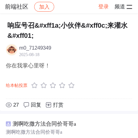
前端社区
登录
频道
加入
帖子详情
社区
前端社区
感慨
响应号召&#xff1a;小伙伴&#xff0c;来灌水
&#xff01;
m0_71249349
2025-08-18
你在我掌心里呀！
给本帖投票
27
回复
打赏
测啊吃撒方法合同价哥哥a
测啊吃撒方法合同价哥哥a