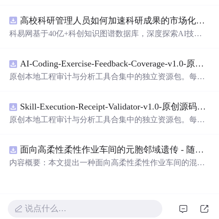
高校科研管理人员如何加速科研成果的市场化转化？.docx
科易网基于40亿+科创知识图谱数据库，深度探索AI技术
在技术转移、成果转化、技术经纪、知识产权、产业创
新、科技招商等垂直领域的多样化应用场景，研究科技创
AI-Coding-Exercise-Feedback-Coverage-v1.0-原创源码与文档.zip
新领域的AI+数智化解决方案，推动科技创新与产业创新
智能化发展。
原创本地工程审计与分析工具合集中的独立资源包。每个
ZIP包含完整源码、3项自动化测试、可复现合成示例、离
线HTML、JSON与SVG报告、1080×720真实运行效果图、
Skill-Execution-Receipt-Validator-v1.0-原创源码与文档.zip
README、运行说明、功能清单、MIT License及原创与授
权声明。解压后进入project目录，执行npm test验证算法，
原创本地工程审计与分析工具合集中的独立资源包。每个
执行npm run report生成报告，也可通过本地静态服务器打
ZIP包含完整源码、3项自动化测试、可复现合成示例、离
开网页。运行时零第三方依赖，不包含热点产品或开源项
线HTML、JSON与SVG报告、1080×720真实运行效果图、
目源码、Logo、官方截图、论文、生产日志或其他受限素
面向高柔性柔性作业车间的元胞邻域遗传 - 随机重启爬山混合调度优化算法（Matlab代码实现）
README、运行说明、功能清单、MIT License及原创与授
材。适合前端开发、AI应用工程、测试审计和课程实践。
权声明。解压后进入project目录，执行npm test验证算法，
内容概要：本文提出一种面向高柔性柔性作业车间的混合
执行npm run report生成报告，也可通过本地静态服务器打
调度优化算法——元胞邻域遗传-随机重启爬山混合调度优
开网页。运行时零第三方依赖，不包含热点产品或开源项
化算法，该算法深度融合元胞自动机的局部搜索机制与遗
目源码、Logo、官方截图、论文、生产日志或其他受限素
传算法的全局寻优能力，并创新性地引入随机重启爬山策
材。适合前端开发、AI应用工程、测试审计和课程实践。
略以增强跳出局部最优的能力，从而有效应对高柔性车间
说点什么…
环境中工序灵活、设备多样、约束复杂的调度挑战；通过