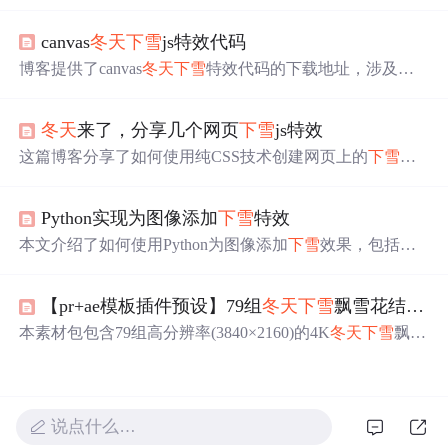
考试三级真题，涉及
冬天
下雪
场景的实现。包括女巫和雪
花的角色设计、背景选择、解题思路及程序编写，同时提
canvas
冬天
下雪
js特效代码
供了相关学习资源，如蓝桥杯比赛资料、考级资料和视频
课程。
博客提供了canvas
冬天
下雪
特效代码的下载地址，涉及前
端开发领域，运用了canvas技术实现特效。
冬天
来了，分享几个网页
下雪
js特效
这篇博客分享了如何使用纯CSS技术创建网页上的
下雪
背
景特效，包括h5、gsap.js和canvas三种不同的实现方式，为
网页增添节日氛围或视觉趣味。
Python实现为图像添加
下雪
特效
本文介绍了如何使用Python为图像添加
下雪
效果，包括故
宫
下雪
的界面小程序和手绘素描两个部分，通过示例代码
和效果展示，帮助读者理解和实现图像的雪景效果。
【pr+ae模板插件预设】79组
冬天
下雪
飘雪花结冰特效合成mg动画
本素材包包含79组高分辨率(3840×2160)的4K
冬天
下雪
飘雪
视频效果，总大小10.1GB，格式为.MP4，适用于多种后期
编辑软件，如AE、PR、FCPX等。素材内含20种结冰效
果、6种冰块破碎及53种
下雪
飘雪特效，通过选择合适的混
合模式可轻松叠加到原视频上。
说点什么…