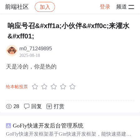
前端社区
登录
频道
加入
帖子详情
社区
前端社区
感慨
响应号召&#xff1a;小伙伴&#xff0c;来灌水
&#xff01;
m0_71249895
2025-08-18
天是冷的，你是热的
给本帖投票
28
回复
打赏
GoFly快速开发后台管理系统
GoFly快速开发框架基于Gin快速开发框架，能快速搭建应