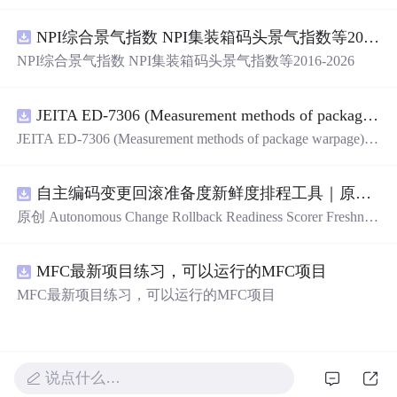
用、框架底层完善、丰富代码仓插件、快速开发数据大
屏、物联网平台、OA流程审批、工作流引擎、商城、微信
NPI综合景气指数 NPI集装箱码头景气指数等2016-2026
管理后台等。api文档管理并一键生成api接口代码，一键生
成 CRUD前后端代码丰富组件，基于 Gin和 Vue3的Arco D
NPI综合景气指数 NPI集装箱码头景气指数等2016-2026
esign的快速后台开发框架，基于JWT接口验证和Auth验证
的权限管理系统,附件管理系统，天生支持saas架构。本着
大道至简思想，接口单层设计，开发简单，极易上手、代
JEITA ED-7306 (Measurement methods of package warpage).pdf
码可读性和可维护性好、得益于Go优秀性能框架性能和并
JEITA ED-7306 (Measurement methods of package warpage).p
发都很优秀、需要硬件资源很小。
df
自主编码变更回滚准备度新鲜度排程工具｜原创源码+测试+离线报告
原创 Autonomous Change Rollback Readiness Scorer Freshnes
s Schedule 工具：围绕“根据提交边界、迁移影响、测试覆
盖、特性开关、备份和人工接管入口评估自主变更回滚准
MFC最新项目练习，可以运行的MFC项目
备度”的结果，按风险、变化速度、证据有效期和负责人安
排周期复核；本地网页、JSON/HTML/SVG报告、测试与
MFC最新项目练习，可以运行的MFC项目
示例。压缩包包含完整源码、3项自动化测试、可复现示
例、HTML/JSON/SVG离线报告、1080×720运行效果图、
README、运行说明、MIT License及原创授权声明。适合
开发者进行工程预检、质量审查和交付复核；Node.js 18
说点什么…
+可直接运行，零第三方运行依赖。