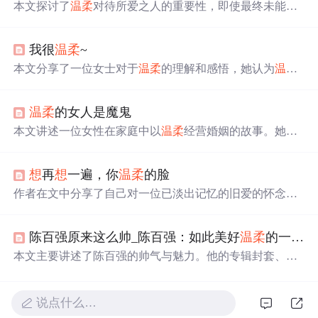
本文探讨了
温柔
对待所爱之人的重要性，即使最终未能在
一起，也能留下美好的回忆。通过一个数学比喻，阐述了
找到灵魂伴侣的几率虽小，但
温柔
与主动的态度能够增加
我很
温柔
~
遇见的可能性。
本文分享了一位女士对于
温柔
的理解和感悟，她认为
温柔
是一种修养，并通过与儿子之间的温馨互动展现了
温柔
的
实际意义。
温柔
的女人是魔鬼
本文讲述一位女性在家庭中以
温柔
经营婚姻的故事。她适
时装聋作哑、不加抱怨，用智慧处理先生手机夜响和醉酒
回家等问题，让先生有所改变。她认为女人的
温柔
能抓住
想
再
想
一遍，你
温柔
的脸
先生的灵与肉，有爱的家庭值得珍惜经营。
作者在文中分享了自己对一位已淡出记忆的旧爱的怀念与
反思，从初识到分别，再到
多年
后的偶尔回忆，作者通过
一系列与这位女性相关的往事，勾勒出了一段情感的轨
陈百强原来这么帅_陈百强：如此美好
温柔
的一个男孩
迹。文章不仅是一次个人情感的回顾，也是对过往时光的
深深怀念。
本文主要讲述了陈百强的帅气与魅力。他的专辑封套、照
片尽显优雅迷人，声线独特，饱含深情又有穿透力，能驾
驭多种风格。其
温柔
嗓音令人心动，亲笔信也展现出斯文
气质。还提及香港为其举办纪念活动，他在电影中的形象
说点什么…
也十分美好。