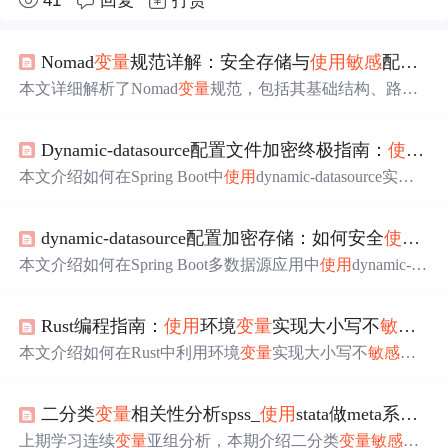
41
回复
打赏
Nomad
变量
规范详解：安全存储与
使用
敏感
配置数据
本文详细解析了Nomad
变量
规范，包括其基础结构、路
径、命名空间和项目参数。介绍了如何创建和操作
变量
，
以及在不同场景下的
使用
方法。强调了
使用
Nomad
变量
进
Dynamic-datasource配置文件加密终极指南：
使用
环
行
敏感
数据管理的安全性和集中管理能力。
本文介绍如何在Spring Boot中
使用
dynamic-datasource实现
配置文件加密，通过环境
变量
前缀和RSA加密机制保护数
据库密码等
敏感
信息。涵盖加密格式、自动解密流程、多
dynamic-datasource配置加密存储：如何安全
使用
环
环境应用及密钥管理，提供企业级数据安全保障，防止配
置泄露。
本文介绍如何在Spring Boot多数据源应用中
使用
dynamic-da
tasource实现配置加密存储，重点讲解通过RSA加密和环境
变量
集成来保护数据库密码等
敏感
信息。涵盖自定义密钥
Rust编程指南：
使用
环境
变量
实现大小写不
敏感
搜
对、多环境策略及密钥轮换机制，帮助开发者构建符合安
全合规要求的企业级数据源安全管理方案。
本文介绍如何在Rust中利用环境
变量
实现大小写不
敏感
搜
索，涵盖配置结构体设计、环境
变量
解析、跨平台兼容性
及性能优化等内容，提升命令行工具的灵活性与用户体
二分类
变量
相关性分析spss_
使用
stata做meta系列九|二分类
验。
上期学习连续
变量
亚组分析，本期介绍二分类
变量
敏感
性