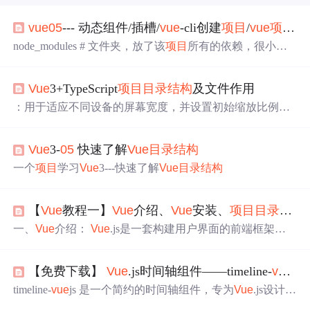
vue
05
--- 动态组件/插槽/
vue
-cli创建
项目
/
vue
项目
目
node_modules # 文件夹，放了该
项目
所有的依赖，很小很
多，以后把
项目
传给别人，这个要删除 ，别人拿到执行 cn
pm install 安装依赖。-类似于python解释器，一路下一步安
Vue
3+TypeScript
项目
目录
结构
及文件作用
装---》选择安装位置---》添加到环境变量(以后再任意位置
执行node或npm都会找到)2 npm 安装第三方模块，速度很
：用于适应不同设备的屏幕宽度，并设置初始缩放比例，
慢，淘宝做了个cnpm，以后咱们可以使用cnpm替代npm，
以确保在移动设备上的良好显示效果。- ：可以链接外部的
会去淘宝镜像站下载，速度快。-assets # 文件夹，放一些静
CSS 文件，为页面应用通用的样式。- lib ：["dom", "esnex
态资源，图片，js，css。
Vue
3-
05
快速了解
Vue
目录
结构
t"]，指定要包含的 JavaScript 库，包括 DOM 操作和最新的
ES 特性。
一个
项目
学习
Vue
3---快速了解
Vue
目录
结构
【
Vue
教程一】
Vue
介绍、
Vue
安装、
项目
目录
介绍
一、
Vue
介绍：
Vue
.js是一套构建用户界面的前端框架，
只关注视图层，还便于与第三方库(插件)兼容，能够帮我
们减少不必要的dom操作；提高渲染效率；双向数据绑
【免费下载】
Vue
.js时间轴组件——timeline-
vue
j
定。 二、
Vue
安装： 方式1：下载js到本地，直接用<script
>引入，
Vue
会被注册为一个全局变量。 在官网（https://c
timeline-
vue
js 是一个简约的时间轴组件，专为
Vue
.js设计。
n.
vue
js.org/v2/guide/installation.html......
由开发者 Pablo Sirera 创建并维护，它提供了一个直观易用