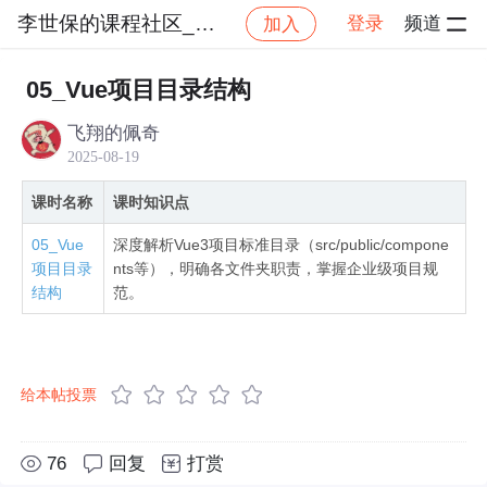
李世保的课程社区_NO_1
登录
频道
加入
社区
李世保的课程社区_NO_1
【Vue3 2025
05_Vue项目目录结构
飞翔的佩奇
2025-08-19
课时名称
课时知识点
05_Vue
深度解析Vue3项目标准目录（src/public/compone
项目目录
nts等），明确各文件夹职责，掌握企业级项目规
结构
范。
给本帖投票
76
回复
打赏