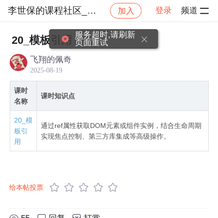
李世保的课程社区_NO_1
登录
频道
加入
社区
李世保的课程社区_NO_1
【Vue3 2025
服务超时,请刷新
20_模板引用
页面重试
飞翔的佩奇
2025-08-19
课时
课时知识点
名称
20_模
通过ref属性获取DOM元素或组件实例，结合生命周期
板引
实现焦点控制、第三方库集成等高级操作。
用
给本帖投票