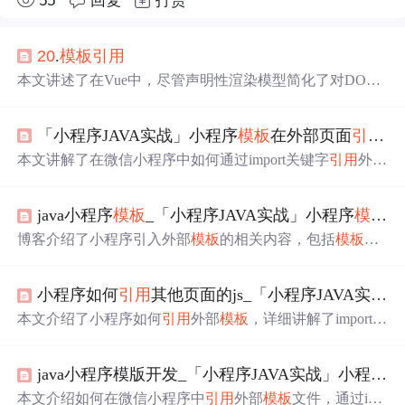
55
回复
打赏
20
.
模板
引用
本文讲述了在Vue中，尽管声明性渲染模型简化了对DOM
的操作，但在必要时如何通过`ref`属性和`$refs`在组件挂载
后直接访问底层DOM元素，以及提供了一个实例演示获取
「小程序JAVA实战」小程序
模板
在外部页面
引用
（
ref元素的方法.
本文讲解了在微信小程序中如何通过import关键字
引用
外部
模板
，并在不同页面间复用，提供了源码示例及官方文档
链接。
java小程序
模板
_「小程序JAVA实战」小程序
模板
在
博客介绍了小程序引入外部
模板
的相关内容，包括
模板
创
建后在其他页面
引用
的方法，提到关键字import，指出A
引
用
B、B
引用
C时A不能
引用
C，还给出官方阐述链接，并演
小程序如何
引用
其他页面的js_「小程序JAVA实战」小程序
示了调用外部
模板
，给出了相关代码示例。
本文介绍了小程序如何
引用
外部
模板
，详细讲解了import关
键字的使用，以及
模板
引用
的规则：A
引用
B，B
引用
C，
但A不能直接
引用
C。官方文档提供了详细解释，并通过示
java小程序模版开发_「小程序JAVA实战」小程序
模
例展示如何调用import导入的外部
模板
。对于想要深入了解
小程序
模板
引用
的开发者具有参考价值。
本文介绍如何在微信小程序中
引用
外部
模板
文件，通过imp