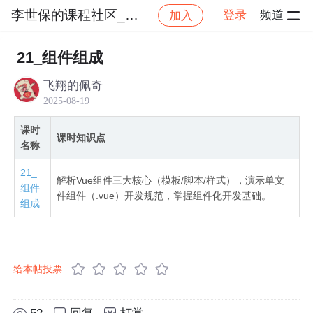
李世保的课程社区_NO_1
登录
频道
加入
社区
李世保的课程社区_NO_1
【Vue3 2025
21_组件组成
飞翔的佩奇
2025-08-19
课时
课时知识点
名称
21_
解析Vue组件三大核心（模板/脚本/样式），演示单文
组件
件组件（.vue）开发规范，掌握组件化开发基础。
组成
给本帖投票