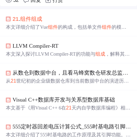
52
回复
打赏
21
.
组件
组成
本文详细介绍了Vue
组件
的构成，包括单文件
组件
的模
板、脚本和样式部分。重点讲解了
组件
的可复用性和样式
生效作用域，指出样式在当前
组件
内生效是默认行为。
LLVM Compiler-RT
本文深入探讨LLVM Compiler-RT的功能与
组成
，解释其如
何为不同目标平台提供优化的低级功能实现，涵盖从基本
运算到高级动态分析工具的
21
个
组件
，如asan、tsan和ubsa
从数仓到数据中台，且看马蜂窝数仓研发总监谈技术选型最优解
n等Sanitizer运行时库。
从
21
世纪初的企业级数据仓库到当前数据中台的演进历
程，涵盖技术选型、架构设计、研发实践及未来趋势。分
享了数据中台在数据统一化、工具
组件
化、应用服务化及
Visual C++数据库开发与关系型数据库基础
组织清晰化方面的核心
组成
。
本文基于《用Visual C++ 6在
21
天内自学数据库编程》相关
章节，分享使用Visual C++进行数据库开发的心得。介绍了
关系型数据库模型，阐述Visual C++对其的支持，还说明了
555定时器回差电压计算公式_555时基电路引脚解析
安装数据库
组件
、设置ODBC数据源的方法，分析了关系
型数据库各
组成
部分，强调正确设计数据库的重要性。
本文详细介绍了555时基电路的工作原理及其引脚功能。55