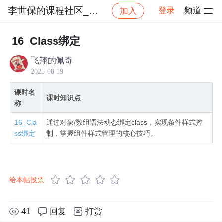
李世保的课程社区_NO_1
登录
频道
加入
社区
李世保的课程社区_NO_1
【Vue3 2025
16_Class绑定
飞翔的佩奇
2025-08-19
课时名
课时知识点
称
16_Cla
通过对象/数组语法动态绑定class，实现条件样式控
ss绑定
制，掌握组件样式管理的核心技巧。
给本帖投票
41
回复
打赏