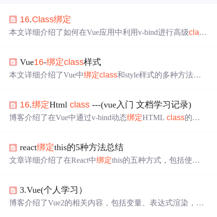
16
.
Class
绑定
本文详细介绍了如何在Vue应用中利用v-bind进行高级
class
绑定
，包括
绑定
对象、数组以及使用三元表达式实现条件
渲染，同时提到了数组和对象嵌套的规则。
Vue
16
-
绑定
class
样式
本文详细介绍了Vue中
绑定
class
和style样式的多种方法，
包括字符串、数组及对象写法，并强调了样式属性名称的
重要性。
16
.
绑定
Html
class
---(vue入门 文档学习记录)
博客介绍了在Vue中通过v-bind动态
绑定
HTML
class
的方
法。包括对象语法，通过对象属性的布尔值决定
class
是否
生效；数组语法，可直接用字符串数组定义
class
，数组中
react
绑定
this的5种方法总结
也能使用对象；还说明了在组件上使用
class
属性的情况，
已有类不会被覆盖。
文章详细介绍了在React中
绑定
this的五种方式，包括使用E
S5的React.create
Class
，render中的.bind(this)，箭头函数，
构造函数中显式
绑定
，以及直接使用箭头函数定义。推荐
3.Vue(个人学习）
在React
16
以上版本使用ES6的
class
和箭头函数来定义组件
和
绑定
this，以提高代码可读性和性能。
博客介绍了Vue2的相关内容，包括变量、表达式渲染，ht
ml模板渲染，双向
绑定
、判断、属性
绑定
、事件
绑定
、循