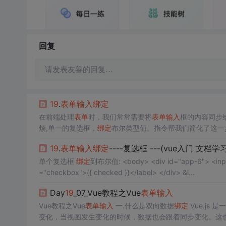
回复
请发表友善的回复…
19
.
表单
输入
绑定
在前端处理
表单
时，我们常常需要将
表单
输入
框的内容同步给 
烦,单一的复选框，
绑定
布尔类型值。指令帮我们简化了这一
19
.
表单
输入
绑定
----复选框 ---(vue入门 文档学
单个复选框
绑定
到布尔值: <body> <div id="app-6"> <input type="checkbox" name="checkbox" v-model="checked" /> <label for
="checkbox">{{ checked }}</label> </div> &l...
Day
19
_07_Vue教程之Vue
表单
输入
Vue教程之Vue
表单
输入
一.什么是双向数据
绑定
Vue.js
变化，当视图发生变化的时候，数据也会跟着同步变化。这也算