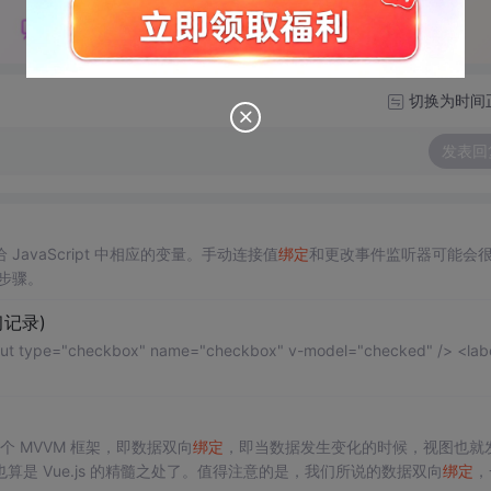
切换为时间
发表回
JavaScript 中相应的变量。手动连接值
绑定
和更改事件监听器可能会
步骤。
习记录)
 是一个 MVVM 框架，即数据双向
绑定
，即当数据发生变化的时候，视图也就
是 Vue.js 的精髓之处了。值得注意的是，我们所说的数据双向
绑定
，