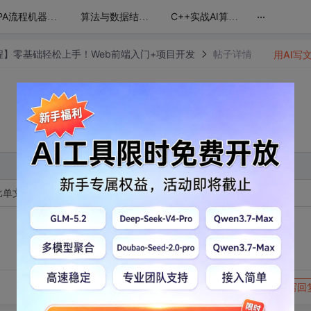
...
RPA流程机器人编程(纯干货无废话)
算法与数据结构精讲：回溯、动态规划、排序与搜索全攻略
C++实战AI算法：从基础到自动微分与矩阵封装
新教程】零基础轻松上手！Web前端入门+项目开发
帖子详情
用AI写
比单文件组件与组合式API的v-model用法差异，掌握表单校验技巧。
转发到动态
举报
写回