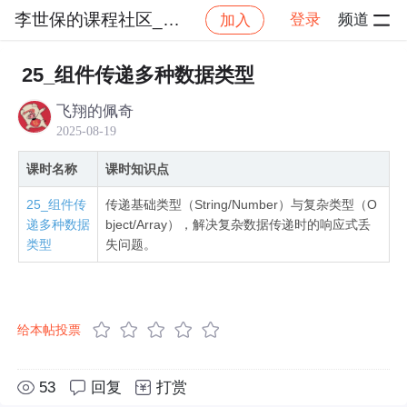
李世保的课程社区_NO_1
登录
频道
加入
社区
李世保的课程社区_NO_1
【Vue3 2025
25_组件传递多种数据类型
飞翔的佩奇
2025-08-19
课时名称
课时知识点
25_组件传
传递基础类型（String/Number）与复杂类型（O
递多种数据
bject/Array），解决复杂数据传递时的响应式丢
类型
失问题。
给本帖投票
53
回复
打赏