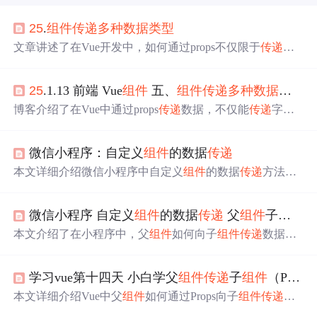
25
.
组件
传递
多种
数据类型
文章讲述了在Vue开发中，如何通过props不仅限于
传递
字
符串，还支持数字、对象和数组等
多种
数据类型
，展示了
实际的代码示例和prop的灵活性。
25
.1.13 前端 Vue
组件
五、
组件
传递
多种
数据类型
博客介绍了在Vue中通过props
传递
数据，不仅能
传递
字符
串类型，还能
传递
数字、对象、数组等其他类型，实际上
任何类型的值都可作为props的值进行
传递
，并列举了不同
微信小程序：自定义
组件
的数据
传递
类型
传递
对应的
组件
示例。
本文详细介绍微信小程序中自定义
组件
的数据
传递
方法，
包括父
组件
向子
组件
及子
组件
向父
组件
的数据
传递
过程。
并通过计数器与筛选面板
组件
实例，演示实际应用场景。
微信小程序 自定义
组件
的数据
传递
父
组件
子
组件
传
本文介绍了在小程序中，父
组件
如何向子
组件
传递
数据，
通过在WXML中设置属性并定义子
组件
的properties来接
收。同时阐述了子
组件
向父
组件
传递
数据的方法，使用thi
学习vue第十四天 小白学父
组件
传递
子
组件
（Props）
s.triggerEvent触发自定义事件，父
组件
通过bind事件监听并
获取数据。
本文详细介绍Vue中父
组件
如何通过Props向子
组件
传递
数
据，涵盖静态与动态传值、
多种
数据类型
传输、Props验证