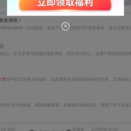
发表回
句唯美深情！
的悸动到相伴一生的坚定，表达了深深的情感与不变的承诺。每句话都充
心
情告白、生活承诺与浪漫比喻等类型，语言简洁动人，适用于情侣间晨间
在
爱
情中双方的努力和成长，以及面对生活挑战时的相互扶持。文章描绘
面对生活中的挑战，再到组建家庭、迎接新生命的过程。强调了在平淡生
400-660-
在线客
工作时间 8:30-