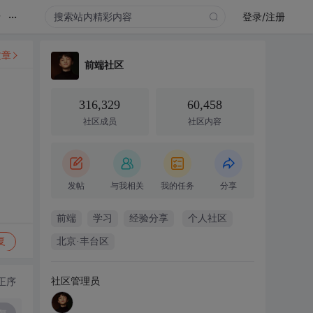
...
录
登录/注册
文章
前端社区
316,329
60,458
社区成员
社区内容
发帖
与我相关
我的任务
分享
前端
学习
经验分享
个人社区
复
北京·丰台区
社区管理员
正序