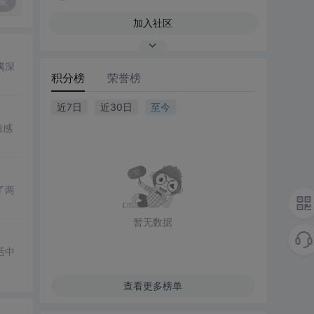
复
加入社区
满深
积分榜
荣誉榜
近7日
近30日
至今
情感
了两
暂无数据
活中
查看更多榜单