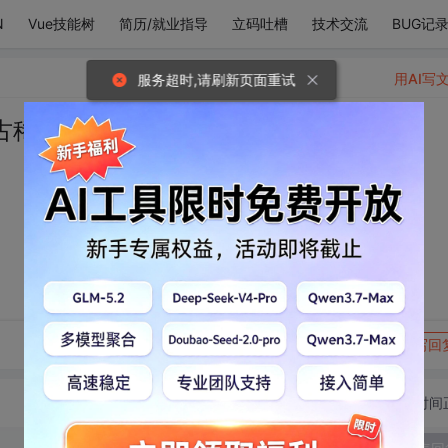
N
Vue技能树
简历/就业指导
立码吐槽
技术交流
BUG记
用AI写
服务超时,请刷新页面重试
古稀。
转发到动态
举报
写回
切换为时间