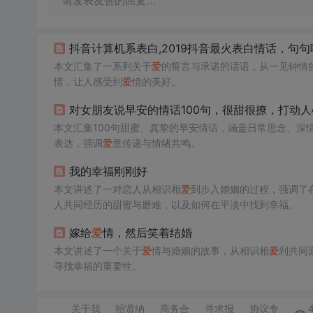
请发表友善的回复…
抖音计算机系表白,2019抖音最火表白情话，句
本文汇集了一系列关于
爱
的誓言与承诺的话语，从一见钟情
情，让人感受到
爱
情的美好。
对女朋友说早安的情话100句，很甜很撩，打动人
本文汇集100句甜蜜、真挚的早安情话，涵盖日常思念、深
表达，强调
爱
意传递与情绪共鸣。
我的幸福刚刚好
本文讲述了一对恋人从相识相
爱
到步入婚姻的过程，强调了
人共同经历的甜蜜与磨难，以及如何在平淡中找到幸福。
嫁给
爱
情，然后笑着结婚
本文讲述了一个关于
爱
情与婚姻的故事，从相识相
爱
到共同
寻找幸福的重要性。
关于我
招贤纳
商务合
寻求报
协议专