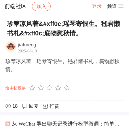
前端社区
登录
频道
加入
帖子详情
社区
前端社区
感慨
珍簟凉风著&#xff0c;瑶琴寄恨生。嵇君懒
书札&#xff0c;底物慰秋情。
jiafmeng
2025-08-19
珍簟凉风著，瑶琴寄恨生。嵇君懒书札，底物慰秋
情。
给本帖投票
18
回复
打赏
从 WeChat 导出聊天记录进行模型微调：简单的五步指南