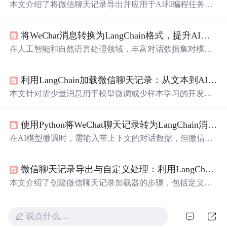
本文介绍了将微信聊天记录导出并应用于AI和编程任务的
方法。包括定义聊天加载器、创建加载器并加载消息、使
用转换后的消息等步骤，还给出常见问题的解决方案，最
将WeChat消息转换为LangChain格式，提升AI模型的训练效率
后提供了进一步学习的资源，如LangChain官方文档等。
在人工智能和自然语言处理领域，丰富对话数据集对模型
训练至关重要。本文介绍将WeChat聊天记录转换为LangCh
ain支持格式的方法，包括技术背景、核心原理、代码实
利用LangChain加载微信聊天记录：从文本到AI训练样本
现，还分析了应用场景并给出实践建议，可用于模型微调
等任务。
本文针对需少量消息用于模型微调或少样本学习的开发
者，介绍如何构建自定义聊天加载器，将微信聊天记录转
换为LangChain格式消息列表。包括创建消息转储、定义聊
使用Python将WeChat聊天记录转为LangChain消息格式
天加载器、加载消息等步骤，还提及常见问题及解决方
案，支持灵活的AI模型训练和应用。
在AI模型微调时，需输入带上下文的对话数据，但微信直
接导出聊天信息不便。本文介绍通过手动复制粘贴聊天记
录到文本文件，利用自定义加载器将其转换成LangChain所
微信聊天记录导出与自定义处理：利用LangChain构建高效聊天加载器
需消息格式用于模型训练，还给出代码实现步骤、应用场
景及实践建议。
本文介绍了创建微信聊天记录加载器的步骤，包括定义聊
天加载器，将粘贴的文本消息转换为LangChain支持的消息
对象，以及创建加载器并加载消息。还提及常见问题及解
决方案，如格式问题和API访问限制，最后给出进一步学
说点什么…
习资源。