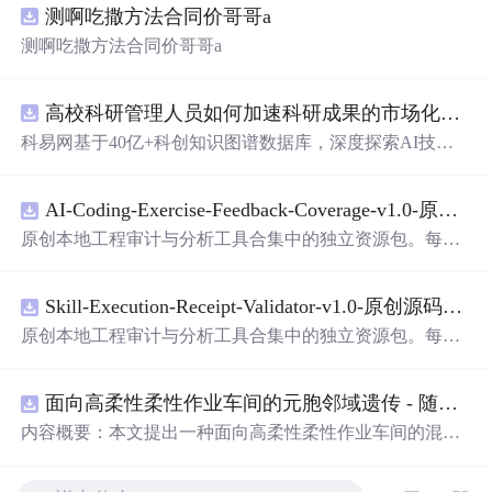
测啊吃撒方法合同价哥哥a
测啊吃撒方法合同价哥哥a
高校科研管理人员如何加速科研成果的市场化转化？.docx
科易网基于40亿+科创知识图谱数据库，深度探索AI技术
在技术转移、成果转化、技术经纪、知识产权、产业创
新、科技招商等垂直领域的多样化应用场景，研究科技创
AI-Coding-Exercise-Feedback-Coverage-v1.0-原创源码与文档.zip
新领域的AI+数智化解决方案，推动科技创新与产业创新
智能化发展。
原创本地工程审计与分析工具合集中的独立资源包。每个
ZIP包含完整源码、3项自动化测试、可复现合成示例、离
线HTML、JSON与SVG报告、1080×720真实运行效果图、
Skill-Execution-Receipt-Validator-v1.0-原创源码与文档.zip
README、运行说明、功能清单、MIT License及原创与授
权声明。解压后进入project目录，执行npm test验证算法，
原创本地工程审计与分析工具合集中的独立资源包。每个
执行npm run report生成报告，也可通过本地静态服务器打
ZIP包含完整源码、3项自动化测试、可复现合成示例、离
开网页。运行时零第三方依赖，不包含热点产品或开源项
线HTML、JSON与SVG报告、1080×720真实运行效果图、
目源码、Logo、官方截图、论文、生产日志或其他受限素
面向高柔性柔性作业车间的元胞邻域遗传 - 随机重启爬山混合调度优化算法（Matlab代码实现）
README、运行说明、功能清单、MIT License及原创与授
材。适合前端开发、AI应用工程、测试审计和课程实践。
权声明。解压后进入project目录，执行npm test验证算法，
内容概要：本文提出一种面向高柔性柔性作业车间的混合
执行npm run report生成报告，也可通过本地静态服务器打
调度优化算法——元胞邻域遗传-随机重启爬山混合调度优
开网页。运行时零第三方依赖，不包含热点产品或开源项
化算法，该算法深度融合元胞自动机的局部搜索机制与遗