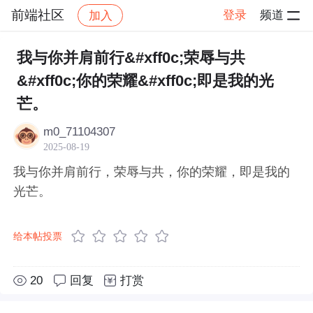
前端社区
登录
频道
加入
帖子详情
社区
前端社区
感慨
我与你并肩前行&#xff0c;荣辱与共
&#xff0c;你的荣耀&#xff0c;即是我的光
芒。
m0_71104307
2025-08-19
我与你并肩前行，荣辱与共，你的荣耀，即是我的
光芒。
给本帖投票
20
回复
打赏