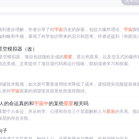
发表回
败到逐步理解，作者分享了对
宇宙
历史的探索，包括大爆炸理论、
宇宙
膨
伽利略和牛顿，展现了科学知识带来的启示和思考。作者还提到《奇葩说
向往。
星空模拟器（改）
星空模拟器，项目包括随机生成的
星星
、星云和星系，以及交互式的爆炸
动态美感。文章提供了项目源代码和运行指南，鼓励读者学习和探索。
突破技术瓶颈，如火箭可重复使用技术降低了成本，虚拟现实也能提前体
人类对
宇宙
探索的渴望使其前景依然值得期待。
个人的命运真的和
宇宙
中
的某些
星星
相关吗
重塑个人命运，并从科学、心理和存在三个层面解析人与
星辰
的关系。指
深层的存在关联。
句子
都充满了文艺气息，触动人心。这里有星光与梦想，也有深情与远方。