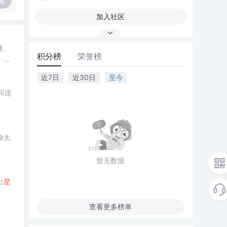
复
加入社区
胀、
积分榜
荣誉榜
》
中
近7日
近30日
至今
和连
验太
暂无数据
出
星
查看更多榜单