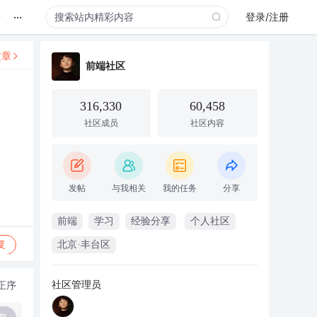
...
录
登录/注册
文章
前端社区
316,330
60,458
社区成员
社区内容
发帖
与我相关
我的任务
分享
前端
学习
经验分享
个人社区
复
北京·丰台区
社区管理员
正序