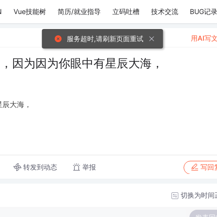
N
Vue技能树
简历/就业指导
立码吐槽
技术交流
BUG记
用AI写
服务超时,请刷新页面重试
眼，因为因为你眼中有星辰大海，
星辰大海，
转发到动态
举报
写回
切换为时间