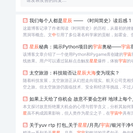
请发表友善的回复…
我们每个人都是
星辰
—— 《时间简史》读后感 1
这篇博客记录了作者阅读《时间简史》的历程，从最初的挫
黑洞等概念。文
中
引用了多位著名科学家的贡献，如霍金、
关于知识共享的讨论，表达了对知识的热爱和对
星辰
大海
的
星辰
秘典：揭示Python项目的
宇宙
奥秘——
宇宙
该博客文章介绍了一个使用Python和Pygame库创建的
宇宙
线效果。用户可以通过鼠标点击触发
星星
爆炸，体验
宇宙
的
太空旅游：科技能否让
星辰
大海
变为现实？
随着科技发展，太空旅游正从幻想走向现实。航天公司竞相
空之旅。但太空旅游仍面临技术、安全和经济等挑战，不过
如果上天给了你机会 故意不要会怎样 地球上每
本文探讨故意拒绝重大机会的心理与哲学含义，分析其如何
星
虽不构成因果影响，但人类作为星尘之子，在
宇宙
中
具有
关于yuv rtp 打包_关于
星星
/月亮/
宇宙
/银河干净
精选一系列关于
星星
、月亮、
宇宙
和银河的温柔句子，每句