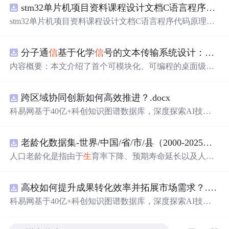
stm32单片机项目资料课程设计文档C语言程序代码原理图电路PCB实例无线智能报警器的设计
stm32单片机项目资料课程设计文档C语言程序代码原理图
电路PCB实例无线智能报警器的设计
分子通
信
基于化学
信
号的文本传输系统设计：桌面式实验平台实现与非线性特性分析
内容概要：本文介绍了首个可模块化、可编程的桌面级分
子通
信
平台，能够通过化学
信
号传输文本消息。该系统利
用酒精作为化学载体，结合Arduino微控制器、传感器和风
跨区域协同创新如何高效推进？.docx
扇控制气流，实现了基于化学扩散与流动辅助的通
信
机
制。研究展示了系统的非线性特性，验证了即使在非理想
科易网基于40亿+科创知识图谱数据库，深度探索AI技术
条件下仍可实现可靠通
信
，并评估了不同风扇类型和流速
在技术转移、成果转化、技术经纪、知识产权、产业创
对
信
号传播的影响，为未来宏观与微观尺度的分子通
信
实
新、科技招商等垂直领域的多样化应用场景，研究科技创
验提供了低成本、易复现的硬件平台。; 适合人群：具备电
老龄化数据集-世界/中国/省/市/县（2000-2025年）
新领域的AI+数智化解决方案，推动科技创新与产业创新
子工程、通
信
系统或交叉学科背景，从事纳米技术、
生
物
智能化发展。
人口老龄化是指由于
生
育率下降、预期寿命延长以及人口
通
信
或新型通
信
系统研究的科研人员及研究
生
。; 使用场景
年龄结构变化等因素，导致人口总体年龄结构向高年龄阶
及目标：①用于教学演示和科研实验中展示分子通
信
的基
段演变，表现为老年人口数量增加及其占总人口比重不断
本原理；②作为测试平台研究非线性
信
道建模、环境干
高校如何提升成果转化效率并拓展市场需求？.docx
提高的长期过程 从统计衡量标准看，国际上通常采用60岁
扰、流量调控对通
信
性能的影响；③推动面向管道、地
及以上人口占比或65岁及以上人口占比衡量人口老龄化程
科易网基于40亿+科创知识图谱数据库，深度探索AI技术
下、水下或体内等电磁不可行场景的替代通
信
技术发展。;
度。其中，65岁及以上人口占总人口比例达到7%，通常认
在技术转移、成果转化、技术经纪、知识产权、产业创
阅读建议：此资源强调理论与实践结合，建议读者关注其
为进入老龄化社会；达到14%，进入深度老龄化；超过2
新、科技招商等垂直领域的多样化应用场景，研究科技创
实验设计细节（如调制方式、协议设计、检测算法），并