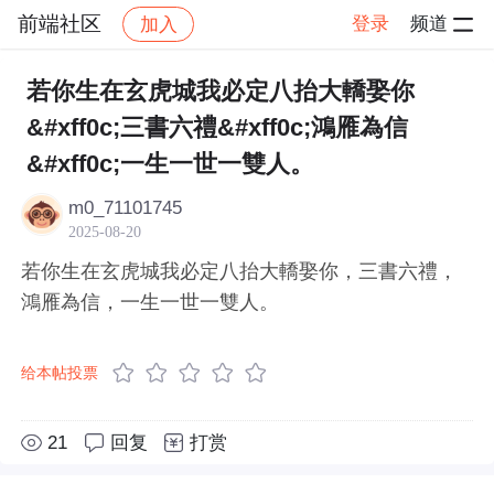
前端社区
登录
频道
加入
帖子详情
社区
前端社区
感慨
若你生在玄虎城我必定八抬大轎娶你
&#xff0c;三書六禮&#xff0c;鴻雁為信
&#xff0c;一生一世一雙人。
m0_71101745
2025-08-20
若你生在玄虎城我必定八抬大轎娶你，三書六禮，
鴻雁為信，一生一世一雙人。
给本帖投票
21
回复
打赏