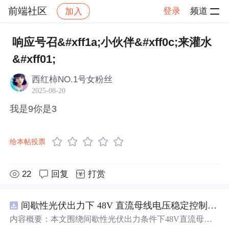
前端社区
登录
频道
加入
帖子详情
社区
前端社区
感慨
响应号召&#xff1a;小伙伴&#xff0c;来灌水
&#xff01;
西红柿NO.1号女粉丝
2025-08-20
我是9你是3
给本帖投票
22
回复
打赏
间歇性光伏出力下 48V 直流母线电压稳定控制及储能双向充放电闭环调控体系研究（Simulink仿真实现）
内容概要：本文围绕间歇性光伏出力条件下48V直流母线