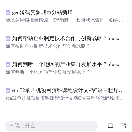
电压的稳定控制与储能系统双向充放电的闭环调控体系展
开深入研究，系统探讨了光伏阵列非线性输出特性与锂离
geo源码资源城市分站新增
子电池储能系统在离网直流微网中的能量均衡建模方法及
分层控制策略。通过Simulink平台构建完整的光伏储能直流
地域关键词批量拓词、分组管理，收录状态查询，蜘蛛访
系统仿真模型，涵盖PV阵列、Boost DC-DC变换器、负
问监控 支持 OEM 贴牌改 LOGO、后台名称，可搭建代理
载、双向DC-DC变换器及电池系统等关键组件，实现了最
分销账号，下级客户数据隔离，适合做服务商对外接单 源
大功率点跟踪（MPPT）与储能系统的协同控制，有效应
如何帮助企业制定技术合作与创新战略？.docx
码交付，私有化部署到自己服务器，非 SaaS 账号，拥有完
对光照波动引起的功率供需失衡问题。研究采用双PI闭环
整程序文件，支持二次开发定制 PC + 移动端适配，自带基
如何帮助企业制定技术合作与创新战略？
控制、模型预测控制（MPC）等多种先进控制算法，显著
础模板，可自行替换前端页面 附带安装部署文档、环境配
提升了系统的动态响应速度与直流母线电压稳定性，并实
置教程
现了储能系统在削峰填谷中的优化运行，对于增强离网微
如何判断一个地区的产业集群发展水平？.docx
网的供电可靠性与能源利用效率具有重要理论价值和工程
如何判断一个地区的产业集群发展水平？
意义。; 适合人群：具备电力电子、新能源系统或自动控制
等相关领域基础知识的研究生、科研人员，以及从事微电
网、光伏储能系统开发与设计的工程技术人员。; 使用场景
stm32单片机项目资料课程设计文档C语言程序代码原理图电路PCB实例无线智能报警器的设计
及目标：① 构建适用于离网场景的光伏储能系统Simulink
stm32单片机项目资料课程设计文档C语言程序代码原理图
仿真模型；② 实现间歇性光照条件下48V直流母线电压的
电路PCB实例无线智能报警器的设计
精确稳定控制与储能系统的双向能量管理；③ 研究MPPT
控制与储能充放电策略之间的协同机制，提升系统在复杂
工况下的运行稳定性与鲁棒性；④ 为微电网能量管理系统
的设计、优化与性能验证提供可靠的理论依据和技术支
说点什么…
撑。; 阅读建议：建议结合文中所述的Simulink仿真模型与