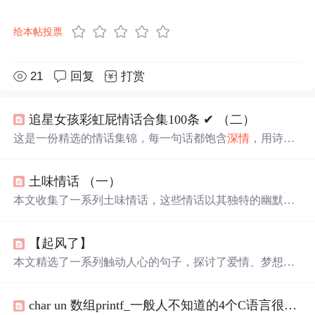
给本帖投票
21
回复
打赏
追星女孩彩虹屁情话合集100条 ✔︎ （二）
这是一份精选的情话集锦，每一句话都饱含
深情
，用诗意
的语言表达对爱人的独特情感。从四季更替到日常琐碎，
从
山川
湖海到街头巷尾，每一段文字都在诉说着对一个人
土味情话 （一）
的思念与热爱。
本文收集了一系列土味情话，这些情话以其独特的幽默和
浪漫风格在网络上走红，包括押韵和反转的经典元素，旨
在增添情侣间的乐趣和甜蜜。
【起风了】
本文精选了一系列触动人心的句子，探讨了爱情、梦想与
生存的深刻主题。通过细腻的文字，展现了人们在面对生
活挑战时的坚韧与温情。同时，收集了网易云音乐上的精
char un 数组printf_一般人不知道的4个C语言很皮语法，数组那个或许知道
彩评论，反映了现代人在情感与自我认知上的复杂心境。