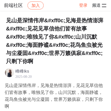
前端社区
登录
频道
加入
帖子详情
社区
前端社区
感慨
见山是深情伟岸&#xff0c;见海是热情澎湃
&#xff0c;见花见草信他们皆有故事
&#xff0c;唯独见了你&#xff0c;山川沉默
&#xff0c;海面静谧&#xff0c;花鸟鱼虫被光
与尘凝固&#xff0c;世界万籁俱寂&#xff0c;
只剩下你啊
峰峰lks
2025-08-20
见山是深情伟岸，见海是热情澎湃，见花见草信他
们皆有故事，唯独见了你，山川沉默，海面静谧，
花鸟鱼虫被光与尘凝固，世界万籁俱寂，只剩下你
啊