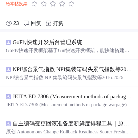
给本帖投票
23
回复
打赏
GoFly快速开发后台管理系统
GoFly快速开发框架基于Gin快速开发框架，能快速搭建应
用、框架底层完善、丰富代码仓插件、快速开发数据大
屏、物联网平台、OA流程审批、工作流引擎、商城、微信
NPI综合景气指数 NPI集装箱码头景气指数等2016-2026
管理后台等。api文档管理并一键生成api接口代码，一键生
成 CRUD前后端代码丰富组件，基于 Gin和 Vue3的Arco D
NPI综合景气指数 NPI集装箱码头景气指数等2016-2026
esign的快速后台开发框架，基于JWT接口验证和Auth验证
的权限管理系统,附件管理系统，天生支持saas架构。本着
大道至简思想，接口单层设计，开发简单，极易上手、代
JEITA ED-7306 (Measurement methods of package warpage).pdf
码可读性和可维护性好、得益于Go优秀性能框架性能和并
JEITA ED-7306 (Measurement methods of package warpage).p
发都很优秀、需要硬件资源很小。
df
自主编码变更回滚准备度新鲜度排程工具｜原创源码+测试+离线报告
原创 Autonomous Change Rollback Readiness Scorer Freshnes