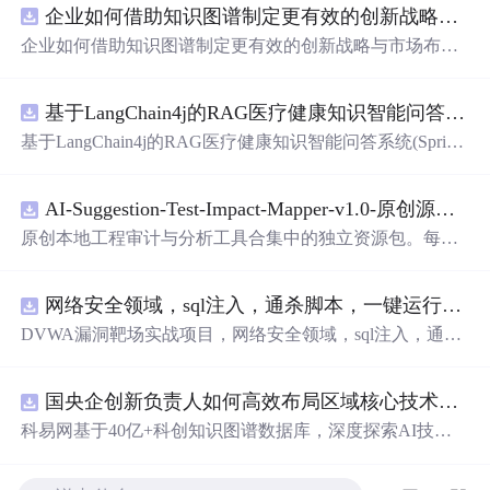
企业如何借助知识图谱制定更有效的创新战略与市场布局？.docx
企业如何借助知识图谱制定更有效的创新战略与市场布
局？
基于LangChain4j的RAG医疗健康知识智能问答系统(SpringBoot4+Vue3+Ollama)
基于LangChain4j的RAG医疗健康知识智能问答系统(Spring
Boot4+Vue3+Ollama)
AI-Suggestion-Test-Impact-Mapper-v1.0-原创源码与文档.zip
原创本地工程审计与分析工具合集中的独立资源包。每个
ZIP包含完整源码、3项自动化测试、可复现合成示例、离
线HTML、JSON与SVG报告、1080×720真实运行效果图、
网络安全领域，sql注入，通杀脚本，一键运行，ctf比赛工具
README、运行说明、功能清单、MIT License及原创与授
权声明。解压后进入project目录，执行npm test验证算法，
DVWA漏洞靶场实战项目，网络安全领域，sql注入，通杀
执行npm run report生成报告，也可通过本地静态服务器打
脚本，一键运行，ctf比赛工具
开网页。运行时零第三方依赖，不包含热点产品或开源项
目源码、Logo、官方截图、论文、生产日志或其他受限素
国央企创新负责人如何高效布局区域核心技术攻关方向？.docx
材。适合前端开发、AI应用工程、测试审计和课程实践。
科易网基于40亿+科创知识图谱数据库，深度探索AI技术
在技术转移、成果转化、技术经纪、知识产权、产业创
新、科技招商等垂直领域的多样化应用场景，研究科技创