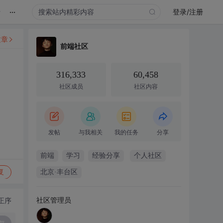
...
录
登录/注册
文章
前端社区
316,333
60,458
社区成员
社区内容
发帖
与我相关
我的任务
分享
前端
学习
经验分享
个人社区
复
北京·丰台区
社区管理员
正序