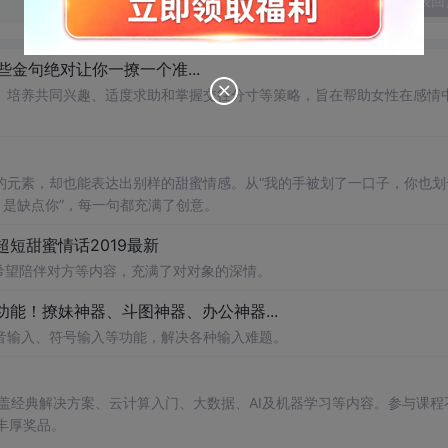
发表回
金句绝对让你一撩一个准...
、培养共同兴趣、适度求助和掌握交往分寸等策略，旨在帮助女性在感情
的元素，却也能表达出别样的甜蜜情感。从“我的手被划了一口子，你也划
？是缺点你”，每一句都充满了创意。
超短甜蜜情话2019最新
希望陪伴对方等内容，充满了对对象的深情。
能！撩妹神器、斗图神器、办公神器...
音输入、符号输入等功能，解决各种输入难题。
涵盖经典解决方案、云计算入门、大数据、AI及机器学习等内容。参与课程
丰厚奖品。