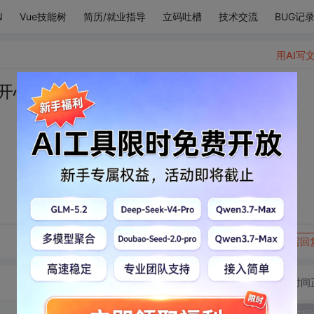
N
Vue技能树
简历/就业指导
立码吐槽
技术交流
BUG记
用AI写
开心得冒泡
转发到动态
举报
写回
切换为时间