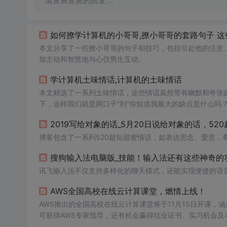
请发表友善的回复…
如何撩学计算机的小哥哥,撩小哥哥的套路句子 这些
本文分享了一些撩小哥哥的句子和技巧，包括引起他的注意
加主动和智慧地与心仪男生互动。
学计算机土味情话,计算机的土味情话
本文精选了一系列土味情话，这些情话虽然带有幽默和夸张
下，这样我们就是两口子”到“你知道我最大的缺点是什么吗
2019写给对象的话_5月20日说给对象的话，520
博客包含了一系列520超短甜蜜情话，如表达思念、爱意，
搜狗输入法电脑版_技能！输入法还有这些神奇的功
讯飞输入法不仅支持多样化的聊天模式，还能实现便捷的语
AWS全国高校在线云计算课堂，燃情上线！
AWS推出的全国高校在线云计算课堂将于11月15日开课，
可获得AWS专家指导，还有机会赢得结业证书、实习机会及