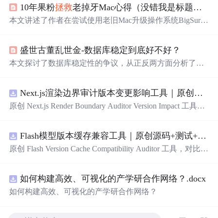
10年果粉
拯救
老掉牙Mac心得（没错我是标题党）
本文讲述了作者在尝试使用老旧Mac升级操作系统BigSur时
遇到的问题，包括AppleID被锁定、存储空间不足、日历应
用导致的安装阻碍等，最终成功解决并体验了AppleMusic
盛世古董乱世金-数据库稳定到底好不好？
的试用期。
本文探讨了数据库稳定性的争议，从正反两方面分析了为
何部分人认为数据库稳定是好事，而另一些人则认为过于
稳定的数据库不利于
发
展。文章还讨论了不同数据库选择
Next.js渲染边界审计版本变更影响工具｜原创源码+测试+离线报告
与薪资水平之间的关系。
原创 Next.js Render Boundary Auditor Version Impact 工具，
围绕“建立服务端组件、客户端组件、数据获取、缓存和交
互边界图，识别错误跨界依赖”的结果，对比两个版本的输
Flash模型版本缓存兼容工具｜原创源码+测试+离线报告
入约定、规则参数、结果结构和风险项，识别变更影响。
压缩包包含完整源码、3 项自动化测试、可复现合成示
原创 Flash Version Cache Compatibility Auditor 工具，对比两
例、离线 HTML/JSON/SVG 报告、1080×720 真实运行效
个Flash模型版本的前缀规范、缓存键、Tokenizer、命中率
果图、README、运行说明、功能清单、MIT License 及
和重建成本。压缩包包含完整源码、3 项自动化测试、可
原创与授权声明。运行时零第三方依赖，不包含热点产品
如何构建高效、可视化的产学研合作网络？.docx
复现合成示例、离线 HTML/JSON/SVG 报告、1080×720
或开源项目源码、Logo、官方截图、论文、生产日志或其
真实运行效果图、README、运行说明、功能清单、MIT
如何构建高效、可视化的产学研合作网络？
他受限素材。
License 及原创与授权声明。运行时零第三方依赖，不包含
热点产品或开源项目源码、Logo、官方截图、论文、生产