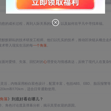
发表回
治愈的成长过程，再到人际关系的处理，以及如何在平凡中寻找幸福。
些默默耕耘的技术研发工程师。他们以扎实的技术，推动区块链从概念走
技术带入现实生活的每
一个
角落
。
在面对爱情、失落、回忆时的
心
理变化与情感表达，反映了现代人在复杂
灵活，内饰采用粉白双色设计，配置丰富，包括ABS、EBD、胎压报警等
0km和170km，适合日常通勤使用。
角落
》到底好看在哪儿？
价、角色讨论度及弹幕分析，揭示其受欢迎的原因。