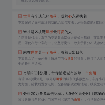
请发表友善的回复…
世界
有个遗忘的
角落
，我的
心
永远执着
本文探讨了面对生活挑战的态度与方法，从接受伤痛到自我
谁才是区块链
世界
最
可爱
的人
在区块链领域，真正的脊梁并非网红大佬或交易所，而是那
用，即使在行业寒冬中，仍坚守岗位，致力于将分布式存储
站在
世界
某
一个
角落
，看着日出日落
本文集合了一系列关于情感与内
心
世界
的独白，探讨了人们
中的挣扎与追求。
奇瑞QQ冰淇淋，带你踏遍城市的每
一个
角落
奇瑞QQ冰淇淋是一款外形
可爱
的城市代步微型车，车身小巧
力方面，搭载后置发电机，配备磷酸铁锂电池组，续航里程12
分析20万条弹幕告诉你，8.9分的高分剧《隐秘的
通过数据视角解析热门国产剧《隐秘的
角落
》，包括观众评