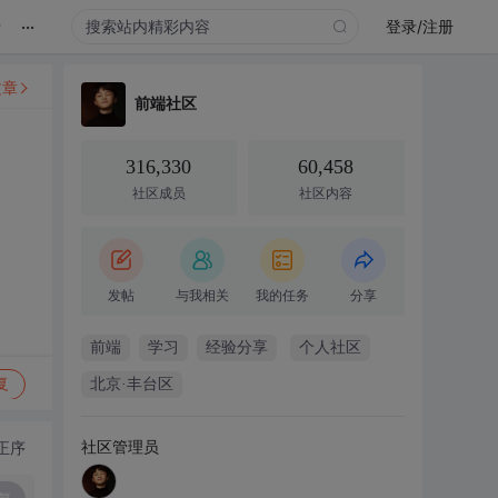
...
录
登录/注册
文章
前端社区
316,330
60,458
社区成员
社区内容
发帖
与我相关
我的任务
分享
前端
学习
经验分享
个人社区
复
北京·丰台区
社区管理员
正序