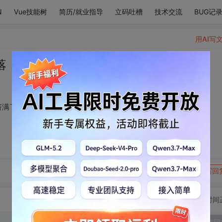
N
Vue技能树
简历/就业指导
立码吐槽
技术交流
BUG记
用AI写
落，是我的心，那里挤满了可爱的你
挤满了可爱的你
转发到动态
举报
写回
切换为时间