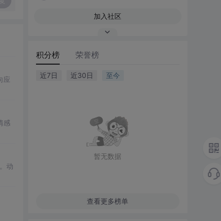
复
加入社区
积分榜
荣誉榜
近7日
近30日
至今
向应
情感
暂无数据
。动
查看更多榜单