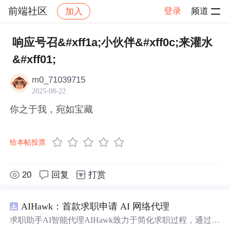
前端社区
登录
频道
加入
帖子详情
社区
前端社区
感慨
响应号召&#xff1a;小伙伴&#xff0c;来灌水
&#xff01;
m0_71039715
2025-08-22
你之于我，宛如宝藏
给本帖投票
20
回复
打赏
AIHawk：首款求职申请 AI 网络代理
求职助手AI智能代理AIHawk致力于简化求职过程，通过自