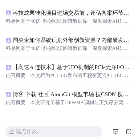
动化职位申请流程。借助人工智能，它能够帮助用户以定
制化的方式申请多个职位。
科技成果转化项目进场交易前，评估备案环节需要准备哪些材料？.docx
科易网基于40亿+科创知识图谱数据库，深度探索AI技术
在技术转移、成果转化、技术经纪、知识产权、产业创
新、科技招商等垂直领域的多样化应用场景，研究科技创
国央企如何系统识别外部创新资源？内部研发体系完善，但对外部高校、中小科技企业技术能力缺乏动态认知。.docx
新领域的AI+数智化解决方案，推动科技创新与产业创新
智能化发展。
科易网基于40亿+科创知识图谱数据库，深度探索AI技术
在技术转移、成果转化、技术经纪、知识产权、产业创
新、科技招商等垂直领域的多样化应用场景，研究科技创
【高速互连技术】基于UIO机制的PCIe无序I/O扩展：多路径架构下内存请求的高性能传输与排序控制方案设计
新领域的AI+数智化解决方案，推动科技创新与产业创新
智能化发展。
内容概要：本文档为PCI-SIG发布的工程变更通知（EC
N），介绍了名为“无序输入/输出（Unordered I/O, UIO）”
的新功能，旨在解决传统PCI/PCIe架构中严格的顺序传输
博客 下载 社区 AtomGit 模型市场 搜CSDN 搜索 AI 搜索 会员中心 创作中心 基于DPWMA调制与正负序分离的ANPC三电平并网逆变器前馈控制策略研究（Simulink仿真实现）
规则对多路径拓扑和高性能IO系统的限制。UIO基于Flit模
式，定义了一套新的TLP（事务层包）类型和规则，允许
内容概要：本文研究了基于DPWMA调制与正负序分离的
请求方（Requester）自主管理数据顺序，支持多路径路
ANPC三电平并网逆变器前馈控制策略，旨在解决传统三
由、提升系统效率并兼容现有生产者-消费者模型。文档详
电平逆变器存在的谐波含量高、电网不平衡工况适应性差
细说明了UIO
及动态响应速度不足等问题。通过采用有源中点箝位（AN
PC）三电平逆变器拓扑，结合双极性倍频脉宽调制（DPW
说点什么…
MA）、正负序分离锁相技术和电网电压前馈控制，构建