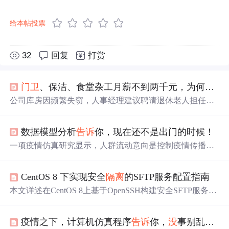
给本帖投票
32
回复
打赏
门卫
、保洁、食堂杂工月薪不到两千元，为何有些退休老人抢着做？
公司库房因频繁失窃，人事经理建议聘请退休老人担任保
安，以替代年轻保安。退休老人责任心强，对低薪工作满
意，不仅能补贴家用，还能避免孤独。这种现象反映了部
数据模型分析
告诉
你，现在还不是出门的时候！
分退休人员面临的经济压力及对社会参与的需求。
一项疫情仿真研究显示，人群流动意向是控制疫情传播的
关键因素。通过调整仿真参数，如医院床位数、流动意向
平均值等，研究者展示了控制人群流动对疫情控制的重要
CentOS 8 下实现安全
隔离
的SFTP服务配置指南
性。初始感染数量、传播率、潜伏时间等参数也对疫情发
展有重大影响。
本文详述在CentOS 8上基于OpenSSH构建安全SFTP服务的
方法，重点实现Chroot目录
隔离
：包括专用用户组/用户创
建、严格权限控制（根目录属root且766以下）、sshd_confi
疫情之下，计算机仿真程序
告诉
你，
没
事别乱出门！企业复工务必做到八个“一”...
g中Match Group + ChrootDirectory配置、禁用shell、强制SF