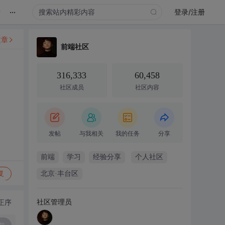
...
录
登录/注册
文章
前端社区
316,333
60,458
社区成员
社区内容
发帖
与我相关
我的任务
分享
前端
学习
经验分享
个人社区
复
北京·丰台区
社区管理员
正序