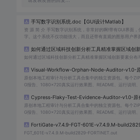
请发表友善的回复…
手写数字识别系统.doc【GUI设计Matlab】
资 源 简 介 手写数字识别系统，非常好的啊!带有GUI界面
字。这个系统不仅功能强大，而且还带有直观的图形用户界面
的识别结果。这个系统可以在各种场景中使用，无论是学校
如何通过区域科技创新分析工具精准掌握区域创新要
便和实用的工具，你一定会喜欢它的！
如何通过区域科技创新分析工具精准掌握区域创新要素分布
Visual-Workflow-Orphan-Node-Auditor-v1
原创本地工程审计与分析工具合集中的独立资源包。每个ZIP
G报告、1080×720真实运行效果图、README、运行说明、功
m test验证算法，执行npm run report生成报
Cypress-Flaky-Test-Evidence-Auditor-v1
源码、Logo、官方截图、论文、生产日志或其他受限素材
原创本地工程审计与分析工具合集中的独立资源包。每个ZIP
G报告、1080×720真实运行效果图、README、运行说明、功
m test验证算法，执行npm run report生成报
FortiGate-v7.4.9-FGT-601E-v7.4.9.M-build28
源码、Logo、官方截图、论文、生产日志或其他受限素材
FGT_601E-v7.4.9.M-build2829-FORTINET.out