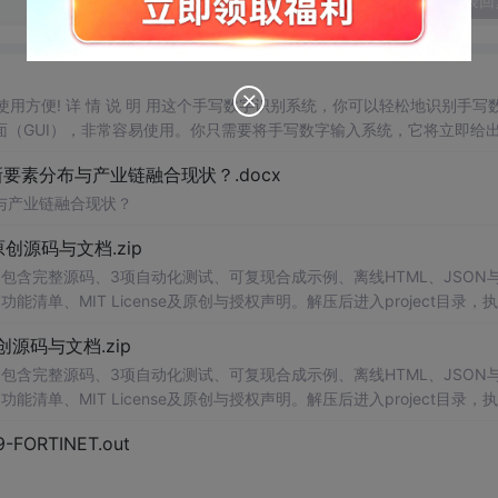
发表回
，使用方便! 详 情 说 明 用这个手写数字识别系统，你可以轻松地识别手写
（GUI），非常容易使用。你只需要将手写数字输入系统，它将立即给
、工作还是日常生活，都能为你提供快速和准确的识别服务。它是一个非
素分布与产业链融合现状？.docx
与产业链融合现状？
.0-原创源码与文档.zip
包含完整源码、3项自动化测试、可复现合成示例、离线HTML、JSON与
能清单、MIT License及原创与授权声明。解压后进入project目录，执
告，也可通过本地静态服务器打开网页。运行时零第三方依赖，不包含热点产品或开源
.0-原创源码与文档.zip
。适合前端开发、AI应用工程、测试审计和课程实践。
包含完整源码、3项自动化测试、可复现合成示例、离线HTML、JSON与
能清单、MIT License及原创与授权声明。解压后进入project目录，执
告，也可通过本地静态服务器打开网页。运行时零第三方依赖，不包含热点产品或开源
29-FORTINET.out
。适合前端开发、AI应用工程、测试审计和课程实践。