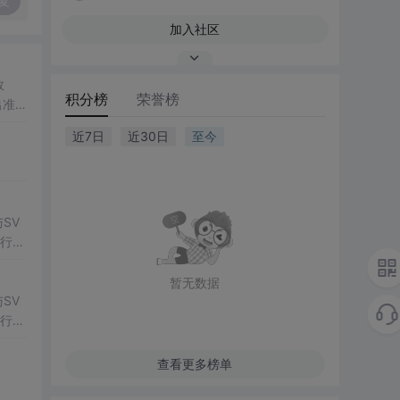
复
加入社区
数
积分榜
荣誉榜
出准确
常方
近7日
近30日
至今
SV
行np
项目
暂无数据
SV
行np
项目
查看更多榜单