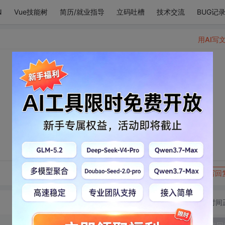
N
Vue技能树
简历/就业指导
立码吐槽
技术交流
BUG记
用AI写
转发到动态
举报
写回
切换为时间