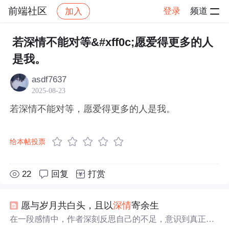
前端社区
登录
频道
加入
帖子详情
社区
前端社区
感慨
若深情不能对等&#xff0c;愿爱得更多的人
是我。
asdf7637
2025-08-23
若深情不能对等，愿爱得更多的人是我。
给本帖投票
22
回复
打赏
愿与岁月共白头，且以
深情
寄余生
在一段感情中，作者深刻反思自己的不足，意识到真正的