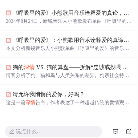
爱情不仅仅是浪漫的幻想，
更
需要理解和包容。通过与伴
侣的相处，他学会了如何成为一个
更
有温度、
更
懂得珍惜
《呼吸里的爱》小熊歌用音乐诠释爱的真谛，在平凡中感受
的人。
2024年8月24日，新锐音乐人小熊歌发布单曲《呼吸里的
爱》。歌曲以尤克里里等乐器营造轻松氛围，旋律清新舒
缓，歌词细腻描绘平凡中的
深情
。它能让听众感受爱情温
《呼吸里的爱》：小熊歌用音乐诠释爱的真谛，在平凡中感受
暖力量，引发关于爱情、成长和救赎的思考，带来共鸣与
力量。
本文分析新锐音乐人小熊歌单曲《呼吸里的爱》的音乐构
成与情感表达，重点介绍其以尤克里里为主导的轻快编
曲、简约配器（架子鼓、吉他、贝斯）及呼吸感音色设
狗的
深情
VS. 猫的算盘——拆解“忠诚或投喂机”背后的人宠密码
计，探讨旋律结构、歌词叙事逻辑与声音表现力如何共同
构建内敛
深情
的听觉体验。
博客分析了狗、猫和鸟与人类关系的差异。狗亲社会特征
被定向放大，猫保留独立，鸟靠智力适应。人类易误读猫
和鸟的友好表达，不同宠物依恋强度和可替代性不同。还
请允许我悄悄的爱你，好吗？
给出让关系越过“投喂机”的实用指南，强调爱与算计不矛
盾。
这是一篇
深情
告白，作者表达了一种超越传统的爱情观
念，即爱并不一定要拥有，而是要在远处默默守护，给予
对方最大的自由和幸福。
说点什么…