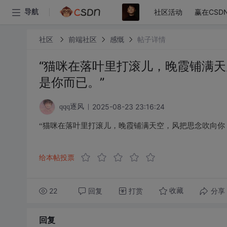
社区活动
赢在CSD
导航
社区
前端社区
感慨
帖子详情
“猫咪在落叶里打滚儿，晚霞铺满
是你而已。”
2025-08-23 23:16:24
qqq逐风
“猫咪在落叶里打滚儿，晚霞铺满天空，风把思念吹向你
给本帖投票
22
回复
打赏
分享
收藏
回复