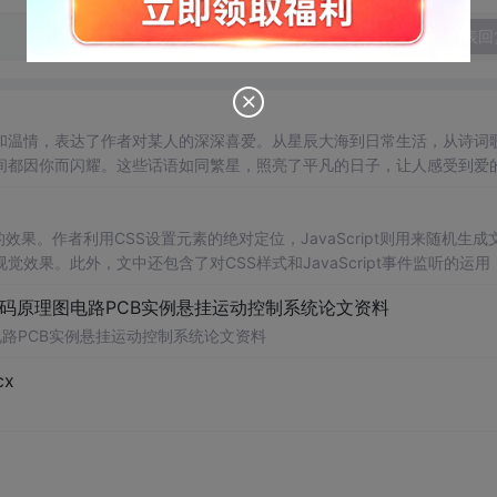
发表回
和温情，表达了作者对某人的深深喜爱。从星辰大海到日常生活，从诗词
间都因你而闪耀。这些话语如同繁星，照亮了平凡的日子，让人感受到爱
动的效果。作者利用CSS设置元素的绝对定位，JavaScript则用来随机生成
果。此外，文中还包含了对CSS样式和JavaScript事件监听的运用
代码原理图电路PCB实例悬挂运动控制系统论文资料
电路PCB实例悬挂运动控制系统论文资料
x