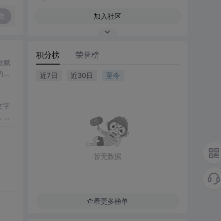
复
加入社区
积分榜
荣誉榜
歌赋
的力
近7日
近30日
至今
文字
，增
暂无数据
查看更多榜单