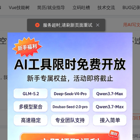
N
Vue技能树
简历/就业指导
立码吐槽
技术交流
BUG记
用AI写
服务超时,请刷新页面重试
天空，风把思念吹向你，我贪恋的人间，不
，我贪恋的人间，不过是你而已。”
转发到动态
举报
写回
切换为时间