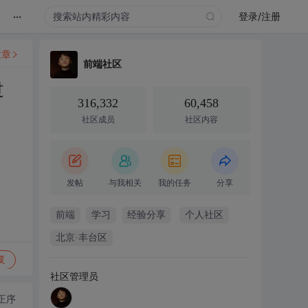
...
录
登录/注册
文章
前端社区
过
316,332
60,458
社区成员
社区内容
发帖
与我相关
我的任务
分享
前端
学习
经验分享
个人社区
北京·丰台区
复
社区管理员
正序