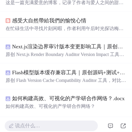
这是一篇充满爱意的博客，记录了作者与爱人之间的甜蜜
点滴，从日常生活中的相互关心到重要的日子，表达了对
彼此深深的爱意和承诺。文章强调了幸福就是找到那个温
感受大自然帶給我們的愉悅心情
暖的人，一起经历生活的点点滴滴，无论风雨，都愿意携
手共度。
在忙碌生活中寻找片刻闲暇，作者利用午后时光探访梅
湖，体验春色的宁静与美丽。沿途欣赏苏式园林特色，穿
过长廊，惊喜发现一片桃花盛开的桃林，感受
阳光
洒在花
Next.js渲染边界审计版本变更影响工具｜原创源码+测试+离线报告
瓣上的温暖与生命力。与两位年轻女孩相遇，她们在桃花
丛中留下青春的
笑
容，共同沉浸在春光中。文章以诗意的
原创 Next.js Render Boundary Auditor Version Impact 工具，
语言描绘了春天的魅力，强调内心的
阳光
与积极心态的重
围绕“建立服务端组件、客户端组件、数据获取、缓存和交
要性。
互边界图，识别错误跨界依赖”的结果，对比两个版本的输
Flash模型版本缓存兼容工具｜原创源码+测试+离线报告
入约定、规则参数、结果结构和风险项，识别变更影响。
压缩包包含完整源码、3 项自动化测试、可复现合成示
原创 Flash Version Cache Compatibility Auditor 工具，对比两
例、离线 HTML/JSON/SVG 报告、1080×720 真实运行效
个Flash模型版本的前缀规范、缓存键、Tokenizer、命中率
果图、README、运行说明、功能清单、MIT License 及
和重建成本。压缩包包含完整源码、3 项自动化测试、可
原创与授权声明。运行时零第三方依赖，不包含热点产品
如何构建高效、可视化的产学研合作网络？.docx
复现合成示例、离线 HTML/JSON/SVG 报告、1080×720
或开源项目源码、Logo、官方截图、论文、生产日志或其
真实运行效果图、README、运行说明、功能清单、MIT
如何构建高效、可视化的产学研合作网络？
他受限素材。
License 及原创与授权声明。运行时零第三方依赖，不包含
热点产品或开源项目源码、Logo、官方截图、论文、生产
日志或其他受限素材。
说点什么…