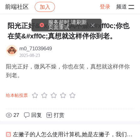
前端社区
登录
频道
加入
帖子详情
社区
前端社区
感慨
服务超时,请刷新
阳光正好&#xff0c;微风不燥&#xff0c;你也
页面重试
在笑&#xff0c;真想就这样伴你到老。
m0_71039649
2025-08-23
阳光正好，微风不燥，你也在笑，真想就这样伴你
到老。
给本帖投票
27
回复
打赏
左撇子的人怎么使用计算机,她是左撇子，我们吃饭都可以手牵手