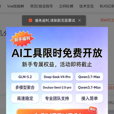
N
Vue技能树
简历/就业指导
立码吐槽
技术交流
BUG记
用AI写
服务超时,请刷新页面重试
几分
转发到动态
举报
写回
切换为时间