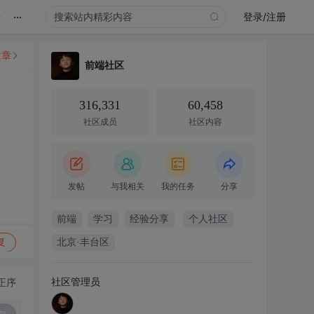
...
录
登录/注册
文章
前端社区
316,331
60,458
社区成员
社区内容
发帖
与我相关
我的任务
分享
前端
学习
经验分享
个人社区
复
北京·丰台区
社区管理员
正序