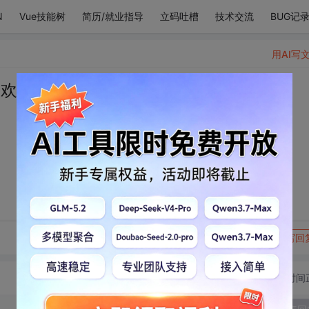
N
Vue技能树
简历/就业指导
立码吐槽
技术交流
BUG记
用AI写
喜欢你
转发到动态
举报
写回
切换为时间