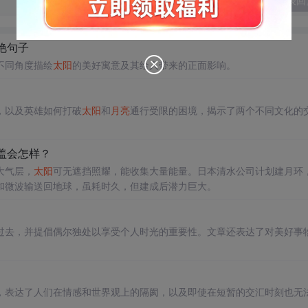
发表回
艳句子
不同角度描绘
太阳
的美好寓意及其给人带来的正面影响。
，以及英雄如何打破
太阳
和
月亮
通行受限的困境，揭示了两个不同文化的
盖会怎样？
大气层，
太阳
可无遮挡照耀，能收集大量能量。日本清水公司计划建月环
和微波输送回地球，虽耗时久，但建成后潜力巨大。
过去，并提倡偶尔独处以享受个人时光的重要性。文章还表达了对美好事
，表达了人们在情感和世界观上的隔阂，以及即使在短暂的交汇时刻也无