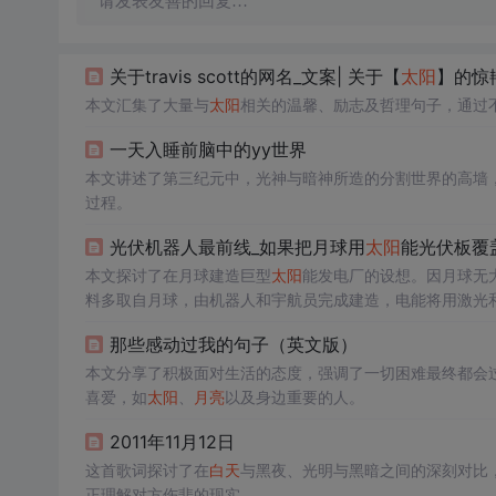
请发表友善的回复…
关于travis scott的网名_文案| 关于【
太阳
】的惊
本文汇集了大量与
太阳
相关的温馨、励志及哲理句子，通过
一天入睡前脑中的yy世界
本文讲述了第三纪元中，光神与暗神所造的分割世界的高墙
过程。
光伏机器人最前线_如果把月球用
太阳
能光伏板覆
本文探讨了在月球建造巨型
太阳
能发电厂的设想。因月球无
料多取自月球，由机器人和宇航员完成建造，电能将用激光
那些感动过我的句子（英文版）
本文分享了积极面对生活的态度，强调了一切困难最终都会
喜爱，如
太阳
、
月亮
以及身边重要的人。
2011年11月12日
这首歌词探讨了在
白天
与黑夜、光明与黑暗之间的深刻对比
正理解对方伤悲的现实。