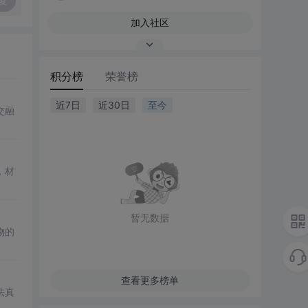
复
加入社区
积分榜
荣誉榜
近7日
近30日
至今
交融
，材
暂无数据
物的
查看更多榜单
法真