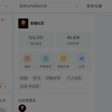
...
录
登录/注册
文章
前端社区
316,333
60,458
社区成员
社区内容
发帖
与我相关
我的任务
分享
前端
学习
经验分享
个人社区
复
北京·丰台区
社区管理员
正序