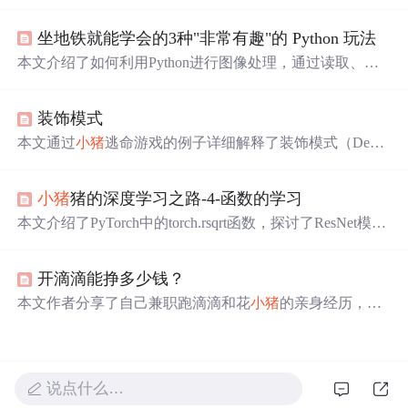
奇、更换图片背景色、图片切分及生成动态二维码，旨在
激发学习兴趣。
坐地铁就能学会的3种"非常有趣"的 Python 玩法
本文介绍了如何利用Python进行图像处理，通过读取、缩
放、灰度转换、二值化处理、腐蚀
膨
胀
等步骤，实现了
小
猪
佩奇图像的背景色替换。作者展示了具体的代码实现，
装饰模式
并给出了最终效果。通过这个实例，读者可以了解到Pytho
n在图像处理领域的应用。
本文通过
小猪
逃命游戏的例子详细解释了装饰模式（Decor
ator）在增强对象功能方面的灵活性，相较于类继承，装饰
模式能更有效地扩展类的功能，避免了子类数量的
膨
胀
。
小猪
猪的深度学习之路-4-函数的学习
文中展示了如何通过装饰模式动态地给游戏对象添加如保
护罩、加速、游泳等特性，以及如何通过不同的装饰组合
本文介绍了PyTorch中的torch.rsqrt函数，探讨了ResNet模型
实现功能的多样化。
中replace_stride_with_dilation参数的作用，详细解析了Batch
Norm2d层的计算公式，包括FrozenBatchNorm2d的特点，
开滴滴能挣多少钱？
并讲解了IntermediateLayerGetter用于获取模型特定层输出
的方法。
本文作者分享了自己兼职跑滴滴和花
小猪
的亲身经历，通
过计算详细分析了兼职司机的日收入和潜在年收入，并通
过与其他司机的交流提供了行业平均收入的估算。文章还
穿插了乘客故事，展现了滴滴司机工作中遇见的各种人生
百态。
说点什么…