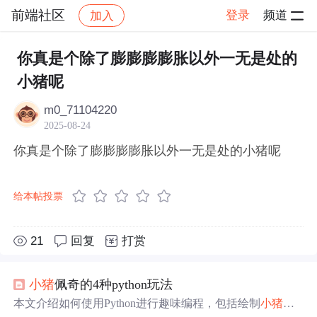
前端社区
登录
频道
加入
帖子详情
社区
前端社区
感慨
你真是个除了膨膨膨膨胀以外一无是处的
小猪呢
m0_71104220
2025-08-24
你真是个除了膨膨膨膨胀以外一无是处的小猪呢
给本帖投票
21
回复
打赏
小猪
佩奇的4种python玩法
本文介绍如何使用Python进行趣味编程，包括绘制
小猪
佩