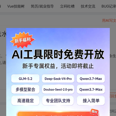
N
Vue技能树
简历/就业指导
立码吐槽
技术交流
BUG记
用AI写
水,都
。 "与你相遇,是此生最美 的风景,我的一生借你一程,这一程便是余
生,请多指教。
转发到动态
举报
写回
切换为时间