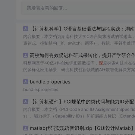
请发表友善的回复…
【计算机科学】C语言基础语法与编程实践：湖南
内容概要：本文档为湖南科技大学C语言期末考试的试题库
表达式、控制结构（if、switch、循环）、数组、字符
正确答案，旨在帮助学生巩固C语言语法和程序逻辑理解，提升编程实践能力。; 适合人群：适用于高
高校如何有效促进科研成果转化，提升产学研合作效
②辅助教师出题或课堂教学练习；③通过反复练习提高编程思维与代码逻辑分析能力。; 阅
科易网基于40亿+科创知识图谱数据库，
深
度探索AI技术
重点关注易错题和涉及复杂逻辑控制的题目，理解每道题背
的多样化应用场景，研究科技创新领域的AI+数智化解决方
bundle.properties
bundle.properties
【计算机硬件】PCI规范中的类代码与能力ID分
内容概要：本文档《PCI Code and ID Assignment Specif
s）、能力标识（Capability IDs）和扩展能力标识（Exte
包括存储控制器、网络控制器、显示设备、输入设备等，并为每种设
matlab代码实现语音识别.zip【GUI设计Matlab