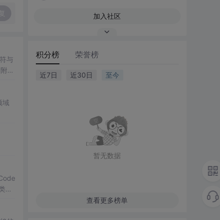
复
加入社区
积分榜
荣誉榜
符与
后附有
近7日
近30日
至今
程度；
领域
暂无数据
Code
分类，
查看更多榜单