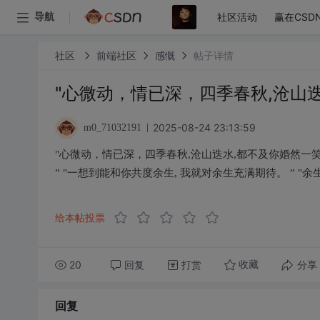
社区活动
赢在CSD
导航
社区
前端社区
感慨
帖子详情
"心微动，情已深，四季春秋,沧山迭
2025-08-24 23:13:59
m0_71032191
"心微动，情已深，四季春秋,沧山迭水,都不及你婚然一笑
” "一想到能和你共度余生, 我就对余生充满期待。 ” "余
给本帖投票
20
回复
打赏
分享
收藏
回复