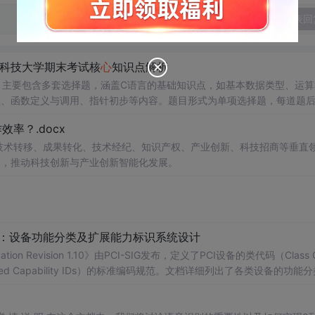
发表回
科技大学期末考试核
心
知识点解析
，主要包含多套选择题，涵盖C语言的基础知识点，如基本数据类型、运算
串处理、函数定义与调用、指针初步等内容。题目形式为单项选择题，每道题
等院校计算机相关专业学习C语言课
率？.docx
程的学生，特别是准备期末考试或需要强化基础知识的初学者。; 使用场景及目标：①用于考前复习，检验对C语言核
心
概念的掌握
读建议：建议结合教材和上机实践进行练习，
在技术转移、成果转化、技术经纪、知识产权、产业创新、科技招商等垂直
后的程序执行流程，以达到真正掌握语言特性的目的。
案，推动科技创新与产业创新智能化发展。
配：设备功能分类及扩展能力标识系统设计
ication Revision 1.10》由PCI-SIG发布，定义了PCI设备的类代码（Class 
nded Capability IDs）的标准编码规范。文档详细列出了各类设备的功能
备类型分配唯一的Base Class、Sub-C
】