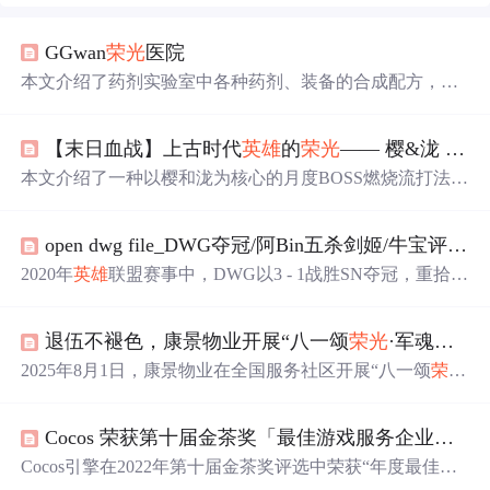
GGwan
荣光
医院
本文介绍了药剂实验室中各种药剂、装备的合成配方，包
括基础药剂如急速建设、急速研究等，以及高级物品如防
毒面具、止血带等的制作方法。
【末日血战】上古时代
英雄
的
荣光
—— 樱&泷 平民配置月度BOSS攻略
本文介绍了一种以樱和泷为核心的月度BOSS燃烧流打法，
适用于末日手游平民玩家。通过合理搭配阵容，即使面对9
99级BOSS也能稳定输出。
open dwg file_DWG夺冠/阿Bin五杀剑姬/牛宝评价和阿Bin的对决/微笑：阿Bin身价涨一百万？加个0不过分！...
2020年
英雄
联盟赛事中，DWG以3 - 1战胜SN夺冠，重拾L
CK
荣光
。DWG - Canyon凭借出色表现获FMVP。网友热议
双方队伍表现，提到上单阿宾、中单smk等选手，还指出
退伍不褪色，康景物业开展“八一颂
荣光
·军魂铸社区”活动
此版本上野辅节奏强，中下双c存在感弱。
2025年8月1日，康景物业在全国服务社区开展“八一颂
荣光
·军魂铸社区”主题系列活动。活动以“服务渗透、文化浸
润、能力锻造”为核心，包括传承红色基因、实施荣军暖心
Cocos 荣获第十届金茶奖「最佳游戏服务企业」！
工程等，推动军民融合社区治理模式，为基层治理注入活
力。
Cocos引擎在2022年第十届金茶奖评选中荣获“年度最佳游
戏服务企业”。众多使用CocosCreator开发的游戏如《三