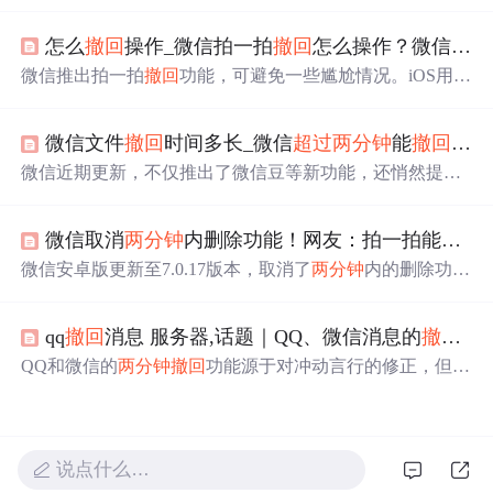
撤回
拍一拍消息。若对方版本较低或操作
超过
两分钟
则
无
法
撤回
。
怎么
撤回
操作_微信拍一拍
撤回
怎么操作？微信拍了拍
微信推出拍一拍
撤回
功能，可避免一些尴尬情况。iOS用户
需将微信更新至7.0.15版本，长按需
撤回
的“拍一拍”消息即
可
撤回
，但
撤回
时间限制为
两分钟
，
超过
则
无法
撤回
。
微信文件
撤回
时间多长_微信
超过
两分钟
能
撤回
了，
微信近期更新，不仅推出了微信豆等新功能，还悄然提升
了聊天文件的
撤回
时限至24小时内。此举引发用户热议，
一方面方便了工作沟通中的错误修正，另一方面也可能带
微信取消
两分钟
内删除功能！网友：拍一拍能
撤回
来信息流断裂的问题。
微信安卓版更新至7.0.17版本，取消了
两分钟
内的删除功
能，改为只允许
撤回
，
两分钟
后才可删除。此改动受到用
户好评，解决了误操作问题。但苹果用户尚未获得此功
qq
撤回
消息 服务器,话题｜QQ、微信消息的
撤回
为
能。
QQ和微信的
两分钟
撤回
功能源于对冲动言行的修正，但并
非所有伤害都能
撤回
。故事讲述了一个女孩频繁
撤回
对男
友的责备信息，最终导致分手，揭示了即时通讯中的沟通
风险和感情的脆弱。即使有
撤回
，但信息的影响可能已造
成不可逆的伤害。
说点什么…