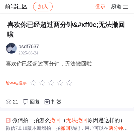
前端社区
登录
频道
加入
帖子详情
社区
前端社区
感慨
喜欢你已经超过两分钟&#xff0c;无法撤回
啦
asdf7637
2025-08-24
喜欢你已经超过两分钟，无法撤回啦
给本帖投票
21
回复
打赏
微信拍一拍怎么
撤回
（
无法
撤回
原因是这样的）
微信7.0.18版本新增拍一拍
撤回
功能，用户可以在
两分钟
内