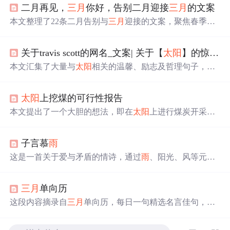
二月再见，
三月
你好，告别二月迎接
三月
的文案
本文整理了22条二月告别与
三月
迎接的文案，聚焦春季意
象（如春暖花开、春风、阳光、希望等），强调时间节点
转换、积极情绪传递与生活仪式感。内容适用于社交媒体
关于travis scott的网名_文案| 关于【
太阳
】的惊艳句子
发布、节日营销文案及用户运营场景，突出季节更替中的
情感共鸣与正向激励，不涉及具体技术实现或IT系统功
本文汇集了大量与
太阳
相关的温馨、励志及哲理句子，通
能。
过不同角度描绘
太阳
的美好寓意及其给人带来的正面影
响。
太阳
上挖煤的可行性报告
本文提出了一个大胆的想法，即在
太阳
上进行煤炭开采以
获取能源。文章分为三个部分，首先论证了
太阳
主要由煤
炭构成；其次讨论了在
太阳
上进行煤炭开采的可能性；最
子言慕
雨
后详细介绍了具体的开采方法。
这是一首关于爱与矛盾的情诗，通过
雨
、阳光、风等元素
表达了情感的复杂性和不可捉摸。诗中细腻地描绘了主人
公对爱的向往与逃避，以及由此产生的内心挣扎。
三月
单向历
这段内容摘录自
三月
单向历，每日一句精选名言佳句，涵
盖文学、哲学等多个领域，旨在通过这些话语给予人们思
考与启发。从年少时代的忧郁到职场中的处世哲学，每句