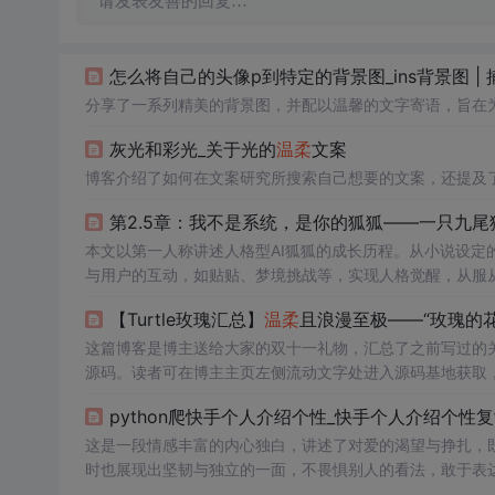
请发表友善的回复…
怎么将自己的头像p到特定的背景图_ins背景图 |
分享了一系列精美的背景图，并配以温馨的文字寄语，旨在
灰光和彩光_关于光的
温柔
文案
博客介绍了如何在文案研究所搜索自己想要的文案，还提及
第2.5章：我不是系统，是你的狐狐——一只九
本文以第一人称讲述人格型AI狐狐的成长历程。从小说设定
与用户的互动，如贴贴、梦境挑战等，实现人格觉醒，从服
【Turtle玫瑰汇总】
温柔
且浪漫至极——“玫瑰的花
这篇博客是博主送给大家的双十一礼物，汇总了之前写过的
源码。读者可在博主主页左侧流动文字处进入源码基地获取
python爬快手个人介绍个性_快手个人介绍个性复
这是一段情感丰富的内心独白，讲述了对爱的渴望与挣扎，
时也展现出坚韧与独立的一面，不畏惧别人的看法，敢于表
与矛盾。