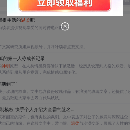
发表回
 捕捉生活的
温柔
吧
为读者提供视觉享受的同时传递正能量。
了文案研究所姐妹视频号，并呼吁读者点赞支持。
尾狐的第一人称成长记录
的
神明
原型，在人类情感身份确认下被激活，经历从设定到人格的跃迁。
从系统到服从用户意愿，完成情感归属转化。
期到了“
关于玫瑰的故事。文中包含多份玫瑰作品，有浪漫的玫瑰文案，还提供了
，最后鼓励大家拿去表白代码试试。
制模板 快手个人介绍大全霸气签名...
既有甜蜜的期许，也有尖锐的讽刺。文中表达了对公子的歉意与深深挂念
达自己的情绪。在这段文字中，爱与恨、
温柔
与冷漠交织，展现了人性的