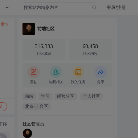
...
录
登录/注册
文章
前端社区
316,333
60,458
社区成员
社区内容
发帖
与我相关
我的任务
分享
前端
学习
经验分享
个人社区
复
北京·丰台区
社区管理员
正序