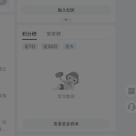
复
加入社区
积分榜
荣誉榜
近7日
近30日
至今
通过
玫瑰
暂无数据
，同
查看更多榜单
复杂