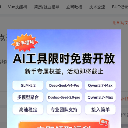
N
Vue技能树
简历/就业指导
立码吐槽
技术交流
BUG记
用AI写
点亮的人都是神明 所以你是神明.
以你是神明.
转发到动态
举报
写回
切换为时间