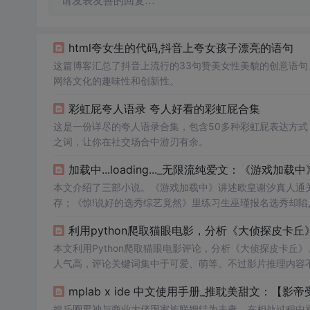
请发表友善的回复…
html夸女生的代码,抖音上夸女孩子漂亮的语句
这篇博客汇总了抖音上流行的33句赞美女性美貌的创意语
网络文化的趣味性和创新性。
彩虹屁夸人语录 夸人好看的彩虹屁合集
这是一份详尽的夸人语录合集，包含50多种彩虹屁表达方
之词，让你在社交场合中游刃有余。
加载中...loading..._无限流纯爱文：《游戏加
本文介绍了三部小说。《游戏加载中》讲述欧皇谢汐真人通关
存；《惊!说好的选秀综艺竟然》里练习生巫瑾报名选秀却陷
利用python爬取猫眼电影，分析《大侦探皮卡丘
本文利用Python爬取猫眼电影评论，分析《大侦探皮卡
人气高，评论关键词集中于可爱、萌等。不过影片推理内容不
mplab x ide 中文使用手册_推耽美甜文：【
娱乐圈男神与商业大佬因家族联姻结为夫妻，在相处过程中