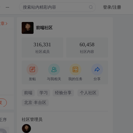
...
录
登录/注册
文章
前端社区
316,331
60,458
社区成员
社区内容
发帖
与我相关
我的任务
分享
前端
学习
经验分享
个人社区
复
北京·丰台区
社区管理员
正序