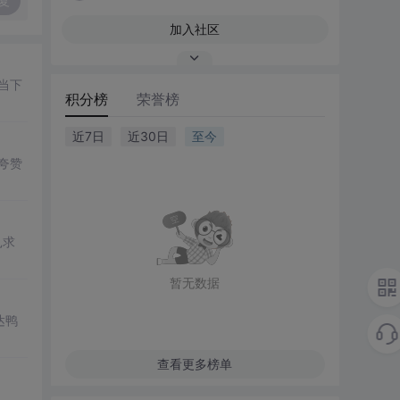
复
加入社区
当下
积分榜
荣誉榜
近7日
近30日
至今
夸赞
扎求
暂无数据
达鸭
查看更多榜单