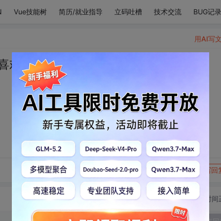
N
Vue技能树
简历/就业指导
立码吐槽
技术交流
BUG记
用AI写
喜欢的类型
转发到动态
举报
写回
切换为时间