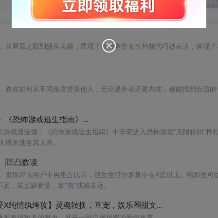
发表回
句，从星辰之眼到盛世美颜，展现了各种夸赞女性外貌的巧妙表达，体现了
式，教你如何从不同角度赞美他人，无论是外表还是内在，都能找到合适的
载中》《恐怖游戏逃生指南》...
游戏遇瓶颈；《恐怖游戏逃生指南》中辛萌进入恐怖游戏“无限轮回”挣
入搏杀逃生真人秀。
》|凹凸数读
丘》。发现评论用户中男生占比高，但女生打分多集中在4星以上。电影里可
足，笑点缺新意，靠“萌”或难走远。
影帝受X纯情纨绔攻】灵魂转换，互宠，娱乐圈甜文...
逐渐发现对方的魅力，展开一段温馨甜蜜的爱情故事。