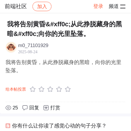
前端社区
登录
频道
加入
帖子详情
社区
前端社区
感慨
我将告别黄昏&#xff0c;从此挣脱藏身的黑
暗&#xff0c;向你的光里坠落。
m0_71101929
2025-08-24
我将告别黄昏，从此挣脱藏身的黑暗，向你的光里
坠落。
给本帖投票
25
回复
打赏
你有什么让你读了感觉心动的句子分享？