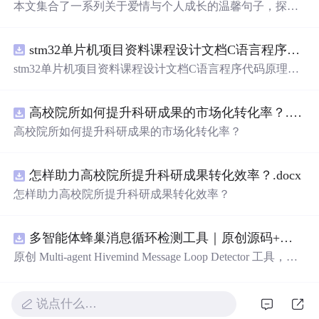
本文集合了一系列关于爱情与个人成长的温馨句子，探讨
了从青涩初恋到成熟感情的不同阶段，强调了自我价值和
内心世界的建设。
stm32单片机项目资料课程设计文档C语言程序代码原理图电路PCB实例悬挂运动控制系统论文资料
stm32单片机项目资料课程设计文档C语言程序代码原理图
电路PCB实例悬挂运动控制系统论文资料
高校院所如何提升科研成果的市场化转化率？.docx
高校院所如何提升科研成果的市场化转化率？
怎样助力高校院所提升科研成果转化效率？.docx
怎样助力高校院所提升科研成果转化效率？
多智能体蜂巢消息循环检测工具｜原创源码+测试+离线报告
原创 Multi-agent Hivemind Message Loop Detector 工具，建
立智能体间消息转发、订阅、回复与重试图，识别环路、
风暴和重复消费。压缩包包含完整源码、3 项自动化测
试、可复现合成示例、离线 HTML/JSON/SVG 报告、1080
说点什么…
×720 真实运行效果图、README、运行说明、功能清