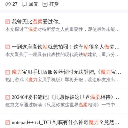
27
回复
打赏
我曾无比
温柔
爱过你。
本文探讨了
温柔
对待所爱之人的重要性，即使最终未能在
一起，也能留下美好的回忆。通过一个数学比喻，阐述了
找到灵魂伴侣的几率虽小，但
温柔
与主动的态度能够增加
一到这座高铁
站
就想拍照！这车
站
很多人
做
梦都想去
遇见的可能性。
本文聚焦于一座具有代表性的现代高铁
站
建筑，重点分析
其穹顶结构、玻璃幕墙采光、材质配色（浅灰/米白/浅棕）
及空间光影效果等设计要素。文中强调该
站
点通过柔和曲
魔力
宝贝手机版服务器暂时无法登陆,《
魔力
宝贝手机版》服务器全面开启！
线、自然光线引入、材料温度感营造出兼具功能性与艺术
性的交通空间体验，体现了当代交通枢纽在人本尺度、视
热门游戏《
魔力
宝贝手机版》即将开服，渡边麻友推出趣
觉舒适度与环境融合方面的设计理念。
味广告助阵。广告中，她面临职业选择难题，职业玩偶互
动解惑。游戏提供丰富福利，包括新手奖励和等级礼包。
202404读书笔记|《只愿你被这世界
温柔
相待》——我跌落于生活的荆棘，高傲，机敏，桀骜不驯
选择服务器时，建议提前挑选并避开高峰。
这篇文章通过解读《只愿你被这世界
温柔
相待》一书中的
诗歌章节，探讨爱情与生活中的情感表达，融合IT技术的
角度，揭示了技术背景下人们对情感世界的细腻洞察和共
notepad++ tcl_TCL到底有什么神奇
魔力
？竟然有那么多明星为它的产品
鸣。