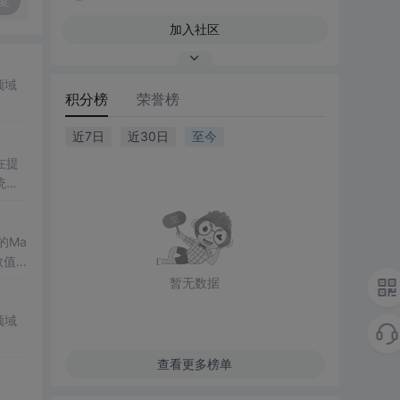
复
加入社区
领域
积分榜
荣誉榜
近7日
近30日
至今
在提
统凸
涵盖
保留
的Ma
域的
数值
格式
高校
暂无数据
了该方
生物
键环
领域
数、
的优
查看更多榜单
精度离