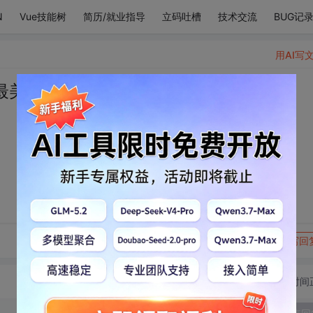
N
Vue技能树
简历/就业指导
立码吐槽
技术交流
BUG记
用AI写
最美好的生命体
转发到动态
举报
写回
切换为时间