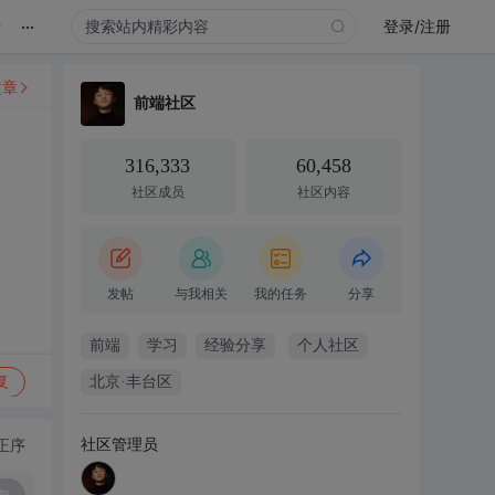
...
录
登录/注册
文章
前端社区
316,333
60,458
社区成员
社区内容
发帖
与我相关
我的任务
分享
前端
学习
经验分享
个人社区
复
北京·丰台区
社区管理员
正序