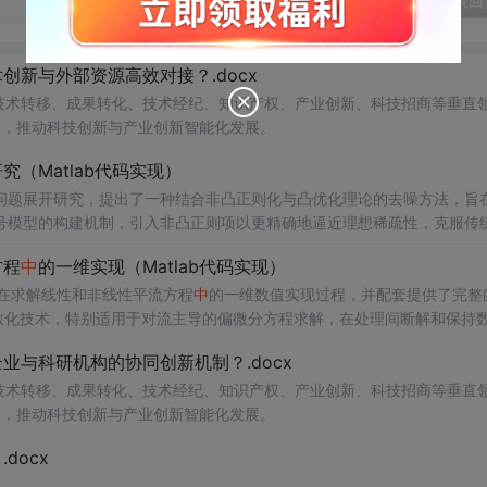
发表回
新与外部资源高效对接？.docx
在技术转移、成果转化、技术经纪、知识产权、产业创新、科技招商等垂直
案，推动科技创新与产业创新智能化发展。
（Matlab代码实现）
问题展开研究，提出了一种结合非凸正则化与凸优化理论的去噪方法，旨
号模型的构建机制，引入非凸正则项以更精确地逼近理想稀疏性，克服传
模型求解的稳定性与收敛性。整个算法流程在Matlab平台上完整实现，
方程
中
的一维实现（Matlab代码实现）
配套提供可复现的代码资源，便于研究人员进一步验证与拓展。该方法在
适合人群：具备一定信号与系统、数字信号处理
在求解线性和非线性平流方程
中
的一维数值实现过程，并配套提供了完整
编程能力的研究生、科研人员及从事语音增强、音频工程、通信系统等相关领
离散化技术，特别适用于对流主导的偏微分方程求解，在处理间断解和保持
心理论基础，包括弱形式构造、局部基函数选取、数值通量处理、时间推进
音通信、智能助听设备、语音识别前端等对语音质量要求较高的实际系统
中
；②作为
与科研机构的协同创新机制？.docx
通过多个典型算例（如线性对流、Burgers方程等）的仿真分析，充分验证
凸优化与凸优化算法的融合机制；③为后续研究非凸正则化在图像去噪、
性。结合代码实践，读者可深入掌握NDG方法的算法设计与编程实现的关
在技术转移、成果转化、技术经纪、知识产权、产业创新、科技招商等垂直
结合所提供的Matlab代码逐模块分析，
深入掌握优化求解过程
案，推动科技创新与产业创新智能化发展。
中
迭代算法的实现细节；同时可通过调整正则化参
号，系统评估算法的鲁棒性、收敛速度与去噪效果，从而全面把握该方法
docx
中
对强对流现象的精确数值模拟；③作为复杂物理系统仿真
中
对流项高
。; 阅读建议：建议读者结合Matlab代码逐行