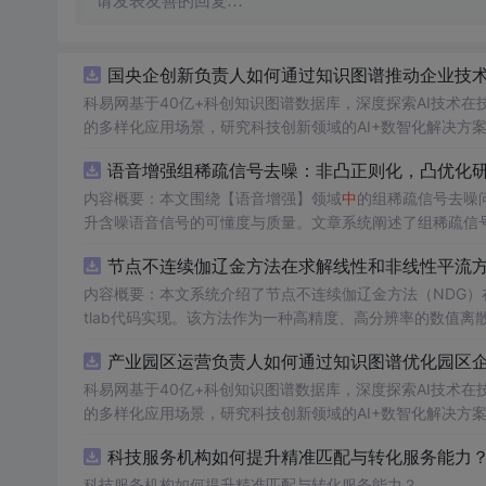
请发表友善的回复…
国央企创新负责人如何通过知识图谱推动企业技术创
科易网基于40亿+科创知识图谱数据库，深度探索AI技术
的多样化应用场景，研究科技创新领域的AI+数智化解决方
语音增强组稀疏信号去噪：非凸正则化，凸优化研究
内容概要：本文围绕【语音增强】领域
中
的组稀疏信号去噪
升含噪语音信号的可懂度与质量。文章系统阐述了组稀疏信
正则化在稀疏表达上的局限性，并采用高效的凸优化算法保障
节点不连续伽辽金方法在求解线性和非线性平流
语音信号预处理、稀疏系数求解、去噪重构等关键环节，并
数学可处理性的同时显著增强了去噪性能，尤其适用于低信噪比环境下的语音恢复任务。; 
内容概要：本文系统介绍了节点不连续伽辽金方法（NDG）
理论基础，熟悉稀疏表示与最优化方法，且拥有Matlab
tlab代码实现。该方法作为一种高精度、高分辨率的数值
稳定性方面具有突出优势。文章详细阐述了NDG方法的核
工程技术人员。; 使用场景及目标：①应用于语
产业园区运营负责人如何通过知识图谱优化园区企业
课程或科研项目
（如显式Runge-Kutta方法）以及边界条件的实施策略。
中
的教学案例，帮助深入理解稀疏表示、非
医学信号处理等其他稀疏恢复问题
法在捕捉激波、避免非物理振荡及保持高阶精度方面的有效
科易网基于40亿+科创知识图谱数据库，深度探索AI技术
中
的性能优势提供理论依据与实现范例。; 阅读建议：建议读者
重点理解非凸正则项的设计动机及其对稀疏性的增强作用，
节。; 适合人群：具备偏微分方程数值解法、有限元方法或计算流体力学基础知识，熟悉Matlab编程语言，从事科学计算、工程仿真、应
的多样化应用场景，研究科技创新领域的AI+数智化解决方
测试不同噪声类型（如白噪声、车间噪声）与强度的语音信
用数学或相关领域研究的研究生、科研人员及工程师。; 使用场景及目标：①用于高阶数值方法的教学演示与学习，加深对间断伽辽金方
科技服务机构如何提升精准匹配与转化服务能力？.
势与潜在局限。
法的理解；②应用于流体力学、气象模拟、环境科学等领域
散化的核心技术支撑；④为科研工作者开发定制化求解器提供可复用的算法原型与代码参考
科技服务机构如何提升精准匹配与转化服务能力？