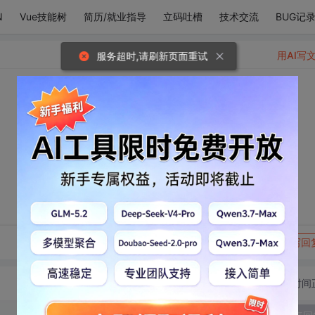
N
Vue技能树
简历/就业指导
立码吐槽
技术交流
BUG记
用AI写
服务超时,请刷新页面重试
转发到动态
举报
写回
切换为时间