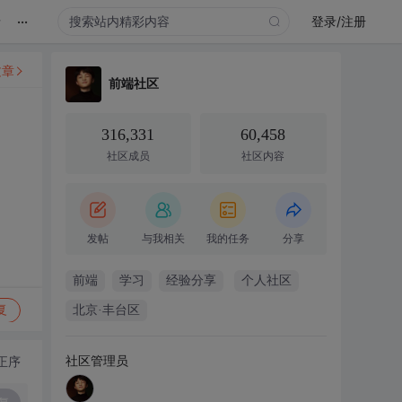
...
录
登录/注册
文章
前端社区
316,331
60,458
社区成员
社区内容
发帖
与我相关
我的任务
分享
前端
学习
经验分享
个人社区
复
北京·丰台区
社区管理员
正序