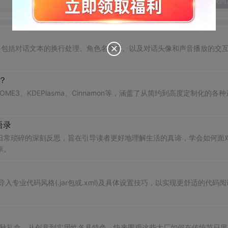
发表回
现，包括对话文本的换行处理、角色名显示、以及对话头像和声音播放的交
？
ME3、KDEPlasma、Cinnamon等，涵盖了从简约到高度定制化的各种
语录
日常琐碎的深刻反思，旨在引导读者更好地理解生活的真谛，学会如何面
幸。
入专业代码风格(.jar包或.xml)及具体设置技巧，以实现更舒适的代码阅
年中秋礼盒，从创意到实用性各具特色。快来围观这些大厂如何在传统节日里