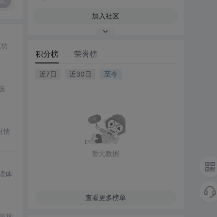
复
加入社区
互功
积分榜
荣誉榜
近7日
近30日
至今
选
对情
暂无数据
读体
查看更多榜单
展现