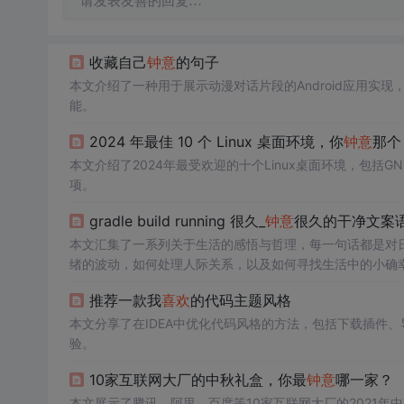
请发表友善的回复…
收藏自己
钟意
的句子
本文介绍了一种用于展示动漫对话片段的Android应用实
能。
2024 年最佳 10 个 Linux 桌面环境，你
钟意
那个
本文介绍了2024年最受欢迎的十个Linux桌面环境，包括GNO
项。
gradle build running 很久_
钟意
很久的干净文案
本文汇集了一系列关于生活的感悟与哲理，每一句话都是对
绪的波动，如何处理人际关系，以及如何寻找生活中的小确
推荐一款我
喜欢
的代码主题风格
本文分享了在IDEA中优化代码风格的方法，包括下载插件、导
验。
10家互联网大厂的中秋礼盒，你最
钟意
哪一家？
本文展示了腾讯、阿里、百度等10家互联网大厂的2021