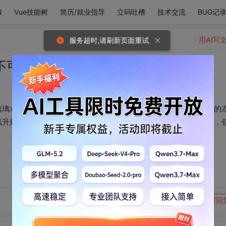
N
Vue技能树
简历/就业指导
立码吐槽
技术交流
BUG记
用AI写
服务超时,请刷新页面重试
不可自拔，
琉璃水晶血管才配得上我这身体吧！您的神作只是让我看了一眼我的
飙升到外太空让外星人注意到原来世间还有如此难以永言语描述的，
转发到动态
举报
写回