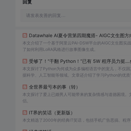
回复
请发表友善的回复…
Datawhale AI夏令营第四期魔搭- AIGC文生图方向
本文介绍了一个基于阿里云PAI-DSW平台的AIGC文生
了如何利用LoRA风格进行故事图像生成。
受够了！“干翻 Python！”已有 5W 程序员力挺..
本文探讨了Python为何成为众多编程语言中的宠儿，不仅
据科学、人工智能等领域。文章还介绍了学习Python的优
全世界最亏本的事（转）
本文探讨了爱上已婚男人可能带来的复杂情感与道德困境。
侣。
IT界的笑话（更新版）
本文精选了2000年的经典IT笑话，包括手机广告恶搞、程