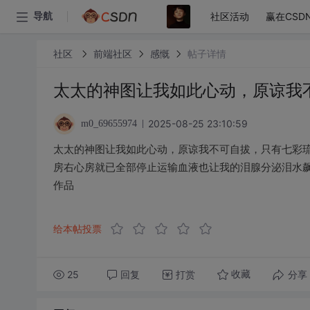
社区活动
赢在CSD
导航
社区
前端社区
感慨
帖子详情
太太的神图让我如此心动，原谅我
2025-08-25 23:10:59
m0_69655974
太太的神图让我如此心动，原谅我不可自拔，只有七彩
房右心房就已全部停止运输血液也让我的泪腺分泌泪水
作品
给本帖投票
25
回复
打赏
分享
收藏