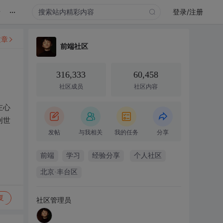
...
录
登录/注册
文章
前端社区
316,333
60,458
社区成员
社区内容
左心
创世
发帖
与我相关
我的任务
分享
前端
学习
经验分享
个人社区
北京·丰台区
复
社区管理员