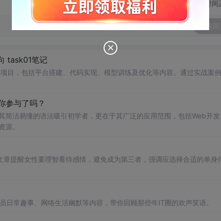
切换为时间
发表回
 task01笔记
图实战项目，包括平台搭建、代码实现、模型训练及优化等内容。通过实战案
..你参与了吗？
因其简洁易懂的语法吸引初学者，更在于其广泛的应用范围，包括Web开发
质资源。
文章提醒女性要理智看待感情，避免成为第三者，强调应选择合适的单身
序员日常趣事、网络生活幽默等内容，带你回顾那些年IT圈的欢声笑语。