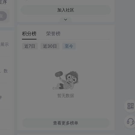
正序
加入社区
复
积分榜
荣誉榜
例展示
近7日
近30日
至今
、数
暂无数据
伴
查看更多榜单