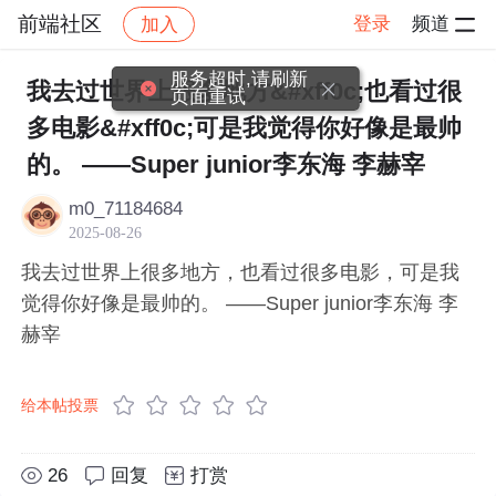
前端社区
登录
频道
加入
帖子详情
社区
前端社区
感慨
服务超时,请刷新
我去过世界上很多地方&#xff0c;也看过很
页面重试
多电影&#xff0c;可是我觉得你好像是最帅
的。 ——Super junior李东海 李赫宰
m0_71184684
2025-08-26
我去过世界上很多地方，也看过很多电影，可是我
觉得你好像是最帅的。 ——Super junior李东海 李
赫宰
给本帖投票
26
回复
打赏