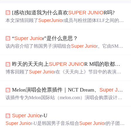
[感动]知道我为什么喜欢
SUPER
JU
NIO
R吗?
本文深情回顾了
Super
Ju
nio
r成员与粉丝团体ELF之间的深
厚情感，讲述了成员们如何以实际行动表达对粉丝的感激
之情，并强调了双方超越一般艺人与粉丝的关系。
“
Super
Ju
nio
r”是什么意思？
该内容介绍了韩国男子演唱组合
Super
Ju
nio
r。它由SM娱
乐2005年推出，名称寓意卓越与活力。出道后凭借多元风
格等积累大量粉丝，代表作推动K - pop传播。还以小分队
昨天的天天向上
SUPER
JU
NIO
R M唱的歌都有啥，包括弹小提琴唱的和清唱的，要所有的歌！ 娱乐休闲
拓展领域，成员在多领域表现突出，是韩国娱乐圈“长寿组
合”代表。
博客回顾了
Super
Ju
nio
r在《天天向上》节目中的表演，
包括演唱的歌曲《Sorry, Sorry》及新专辑中的《
Super
Gir
l》等，并提及了清唱和小提琴伴奏的部分。
Melon演唱会抢票插件｜NCT Dream、
Super
Ju
nio
该插件专为Melon国际站（melon.com）演唱会购票设计，
支持NCT Dream、
Super
Ju
nio
r等热门场次，具备智能选
座、自动锁票、全页面流程自动化功能。兼容Windows与m
Super
Ju
nio
r-U
acOS系统，无需编程基础，提供中文教程与实时反馈。作
为浏览器端辅助工具，适用于R/S/A/B等级座位选择，并直
Super
Ju
nio
r-U是韩国男子音乐组合
Super
Ju
nio
r的子团
达支付环节，但不保证100%成功率。
体，由成员金希澈、金厉旭和
李
赫宰
组成，专注于都市流