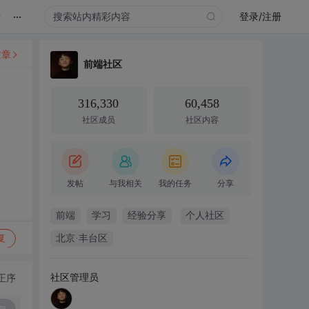
...
录
登录/注册
文章
前端社区
316,330
60,458
社区成员
社区内容
发帖
与我相关
我的任务
分享
前端
学习
经验分享
个人社区
复
北京·丰台区
社区管理员
正序