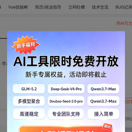
N
Vue技能树
简历/就业指导
立码吐槽
技术交流
BUG记
用AI写
uper junior李东海 李赫宰
海 李赫宰
转发到动态
举报
写回
切换为时间