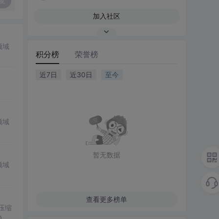
复
加入社区
领域
积分榜
荣誉榜
近7日
近30日
至今
领域
暂无数据
领域
查看更多榜单
。压缩
说