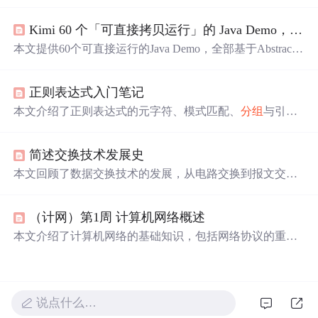
占
模式、
分组
模式及业务层面解决策略。
独占
模式下，Bro
ker确保消息按顺序发送给单一消费者；
分组
模式则通过Me
Kimi 60 个「可直接拷贝运行」的 Java Demo，全部基于 AbstractQueuedSynchronizer（AQS） 实现，按 6 大场景
ssageGroups特性实现负载均衡与顺序保证。
本文提供60个可直接运行的Java Demo，全部基于AbstractQ
ueuedSynchronizer（AQS）实现，涵盖
独占
锁、共享锁、
自定义锁、组合场景及监控调试等六大应用场景，每个De
正则表达式入门笔记
mo包含核心代码片段和运行说明，适用于Java并发编程学
习与实践。
本文介绍了正则表达式的元字符、模式匹配、
分组
与引
用、断言等核心概念，并提供了实例解析，涵盖了不区分
大小写、点号通配、多行匹配和注释模式。深入探讨了如
简述交换技术发展史
何处理数字、日期、电话号码、中文字符等特定场景，以
及解决常见问题的方法。
本文回顾了数据交换技术的发展，从电路交换到报文交
换，再到
分组
交换和综合业务数字交换，介绍了各种交换
方式的特点及应用。当前广域网主要采用
分组
交换技术。
（计网）第1周 计算机网络概述
本文介绍了计算机网络的基础知识，包括网络协议的重要
性和组成要素，以及电路交换、多路复用、报文交换和
分
组
交换的概念。特别讨论了
分组
交换在网络中的优势及其
延迟计算。同时，提到了计算机网络结构的组成部分，如
主机、接入网络和网络核心，并概述了数据在不同网络模
说点什么…
型中的传输方式。