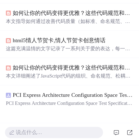
与童真、幸福瞬间、情感期待、失去与珍惜、独特关系的
细腻洞察。从生活琐碎到深刻情感，这些文字仿佛直接戳
如何让你的代码变得更优雅？这些代码规范和技巧必须知道（进阶必备，建议收藏）
中读者的心事。
本文指导如何通过改善代码质量（如标准、命名规范、松
耦合等）、函数和循环优化，以及JavaScript性能提升技
巧，来成为优秀程序员。实例详解和实用建议助你晋升之
html5情人节贺卡,情人节贺卡创意情话
路。
这篇充满温情的文字记录了一系列关于爱的表达，每一句
话都承载着深情厚意，从平凡生活中的点滴到对未来无限
美好的憧憬，表达了对爱人坚定不移的情感。
如何让你的代码变得更优雅？这些代码规范和技巧必须知道（进阶必备，建议收藏）_总感觉自己的代码没有别人的优雅
本文详细阐述了JavaScript代码的组织、命名规范、松耦
合、高复用、函数优化和条件优化等编码规范，旨在提升
代码质量和可维护性。
PCI Express Architecture Configuration Space Test Specification Revision 5.0, Version 1.0 (CB).pdf
PCI Express Architecture Configuration Space Test Specificatio
n Revision 5.0, Version 1.0 (CB).pdf
说点什么…